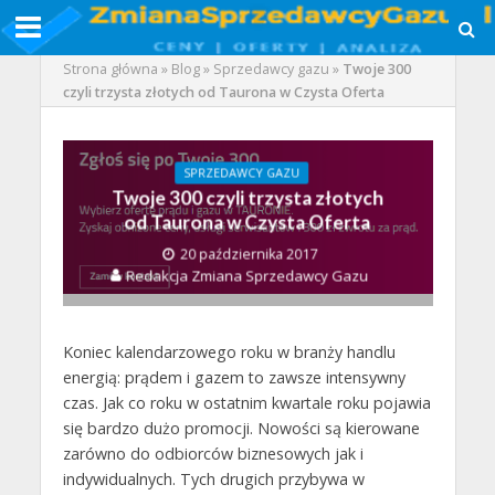
Strona główna
»
Blog
»
Sprzedawcy gazu
»
Twoje 300
czyli trzysta złotych od Taurona w Czysta Oferta
SPRZEDAWCY GAZU
Twoje 300 czyli trzysta złotych
od Taurona w Czysta Oferta
20 października 2017
Redakcja Zmiana Sprzedawcy Gazu
Koniec kalendarzowego roku w branży handlu
energią: prądem i gazem to zawsze intensywny
czas. Jak co roku w ostatnim kwartale roku pojawia
się bardzo dużo promocji. Nowości są kierowane
zarówno do odbiorców biznesowych jak i
indywidualnych. Tych drugich przybywa w