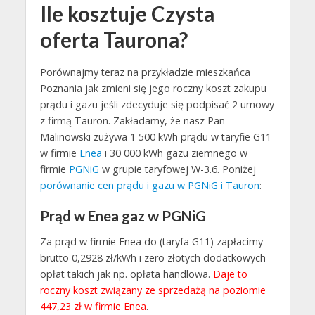
Ile kosztuje Czysta
oferta Taurona?
Porównajmy teraz na przykładzie mieszkańca
Poznania jak zmieni się jego roczny koszt zakupu
prądu i gazu jeśli zdecyduje się podpisać 2 umowy
z firmą Tauron. Zakładamy, że nasz Pan
Malinowski zużywa 1 500 kWh prądu w taryfie G11
w firmie
Enea
i 30 000 kWh gazu ziemnego w
firmie
PGNiG
w grupie taryfowej W-3.6. Poniżej
porównanie cen prądu i gazu w PGNiG i Tauron
:
Prąd w Enea gaz w PGNiG
Za prąd w firmie Enea do (taryfa G11) zapłacimy
brutto 0,2928 zł/kWh i zero złotych dodatkowych
opłat takich jak np. opłata handlowa.
Daje to
roczny koszt związany ze sprzedażą na poziomie
447,23 zł w firmie Enea
.