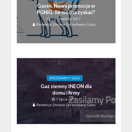
Gazek. Nowa promocja w
PGNiG. Ile można zyskać?
12 września 2017
Redakcja Zmiana Sprzedawcy Gazu
SPRZEDAWCY GAZU
Gaz ziemny INEON dla
domu i firmy
7 lipca 2017
Redakcja Zmiana Sprzedawcy Gazu