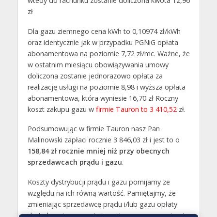
wtedy do rachunku zostanie doliczona kwota 12,96
zł
Dla gazu ziemnego cena kWh to 0,10974 zł/kWh
oraz identycznie jak w przypadku PGNiG opłata
abonamentowa na poziomie 7,72 zł/mc. Ważne, że
w ostatnim miesiącu obowiązywania umowy
doliczona zostanie jednorazowo opłata za
realizację usługi na poziomie 8,98 i wyższa opłata
abonamentowa, która wyniesie 16,70 zł Roczny
koszt zakupu gazu w
firmie Tauron to
3 410,52
zł.
Podsumowując w firmie Tauron nasz Pan
Malinowski zapłaci rocznie 3 846,03 zł i jest to o
158,84 zł rocznie mniej niż przy obecnych
sprzedawcach prądu i gazu
.
Koszty dystrybucji prądu i gazu pomijamy ze
względu na ich równą wartość. Pamiętajmy, że
zmieniając sprzedawcę prądu i/lub gazu opłaty
dystrybucyjne pozostają na tym samym poziomie.