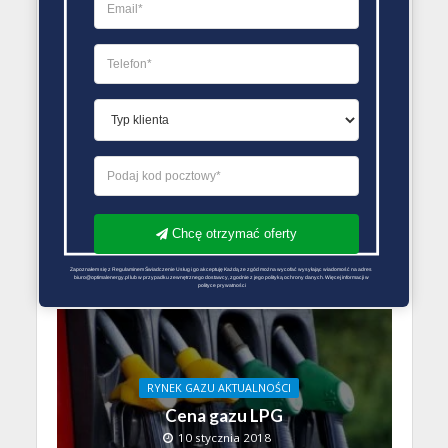
BEZ KATEGORII
RYNEK GAZU AKTUALNOŚCI
Wypowiedzenie umowy
sprzedaży gazu
12 stycznia 2018
Redakcja Zmiana Sprzedawcy Gazu
Chcę otrzymać oferty
Zapoznałem się z Regulaminem Świadczenie Usług i go akceptuję Każdą ze zgód można wycofać wysyłając wiadomość na adres 
biuro@optimalenergy.pl lub w przypadku zewnętrznego dostawcy, zgodnie z jego polityką ochrony danych. Więcej informacji w 
polityce prywatności
RYNEK GAZU AKTUALNOŚCI
Cena gazu LPG
10 stycznia 2018