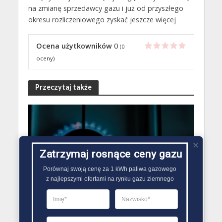
na zmianę sprzedawcy gazu i już od przyszłego
okresu rozliczeniowego zyskać jeszcze więcej
Ocena użytkowników
0
(
0
oceny)
Przeczytaj także
RYNEK GAZU AKTUALNOŚCI
Zatrzymaj rosnące ceny gazu
Liczba zmian sprzedawcy
gazu w Polsce. Dane URE
Porównaj swoją cenę za 1 kWh paliwa gazowego

28 grudnia 2018
Błażej
z najlepszymi ofertami na rynku gazu ziemnego