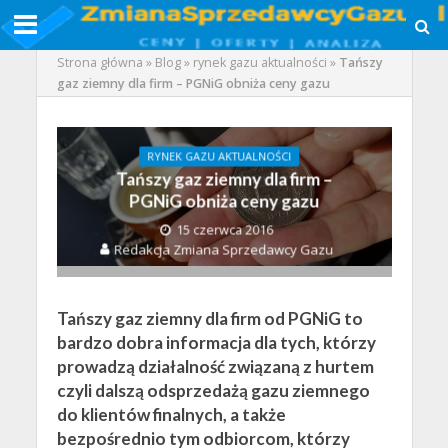
Strona główna
»
Blog
»
rynek gazu aktualności
»
Tańszy
gaz ziemny dla firm – PGNiG obniża ceny gazu
RYNEK GAZU AKTUALNOŚCI
Tańszy gaz ziemny dla firm –
PGNiG obniża ceny gazu
15 czerwca 2016
Redakcja Zmiana Sprzedawcy Gazu
Tańszy gaz ziemny dla firm od PGNiG to
bardzo dobra informacja dla tych, którzy
prowadzą działalność związaną z hurtem
czyli dalszą odsprzedażą gazu ziemnego
do klientów finalnych, a także
bezpośrednio tym odbiorcom, którzy