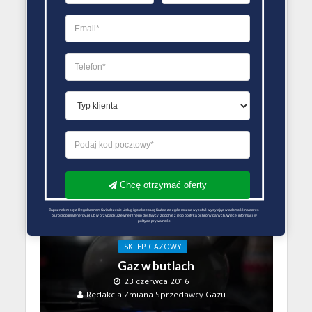
Opalia
Podgrzewacz wody gazowy
produkowany jest
przez wiele firm dlatego naprawdę jest w czym
wybierać!
Ocena użytkowników
0
(
0
oceny)
Przeczytaj także
Chcę otrzymać oferty
Zapoznałem się z Regulaminem Świadczenie Usług i go akceptuję Każdą ze zgód można wycofać wysyłając wiadomość na adres 
biuro@optimalenergy.pl lub w przypadku zewnętrznego dostawcy, zgodnie z jego polityką ochrony danych. Więcej informacji w 
polityce prywatności
SKLEP GAZOWY
Gaz w butlach
23 czerwca 2016
Redakcja Zmiana Sprzedawcy Gazu