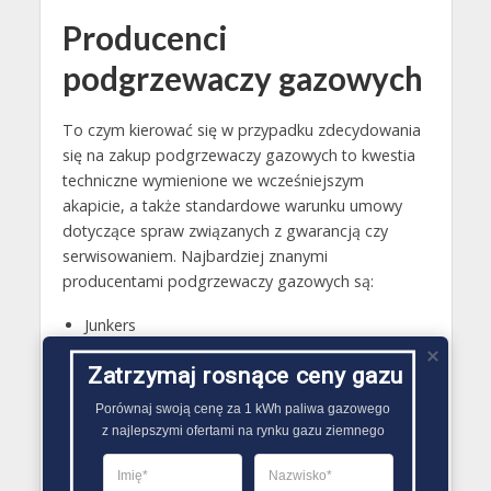
Producenci
podgrzewaczy gazowych
To czym kierować się w przypadku zdecydowania
się na zakup podgrzewaczy gazowych to kwestia
techniczne wymienione we wcześniejszym
akapicie, a także standardowe warunku umowy
dotyczące spraw związanych z gwarancją czy
serwisowaniem. Najbardziej znanymi
producentami podgrzewaczy gazowych są:
Junkers
Vaillant
Zatrzymaj rosnące ceny gazu
Dafi
Porównaj swoją cenę za 1 kWh paliwa gazowego

Ariston Fast
z najlepszymi ofertami na rynku gazu ziemnego
Beretta