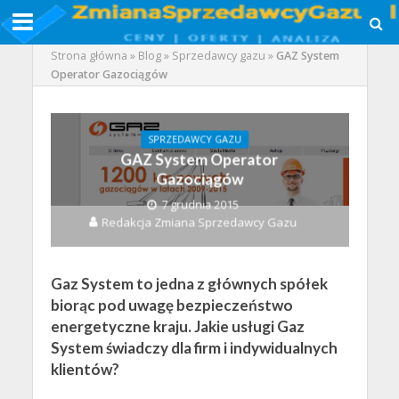
Strona główna
»
Blog
»
Sprzedawcy gazu
»
GAZ System
Operator Gazociągów
SPRZEDAWCY GAZU
GAZ System Operator
Gazociągów
7 grudnia 2015
Redakcja Zmiana Sprzedawcy Gazu
Gaz System to jedna z głównych spółek
biorąc pod uwagę bezpieczeństwo
energetyczne kraju. Jakie usługi Gaz
System świadczy dla firm i indywidualnych
klientów?