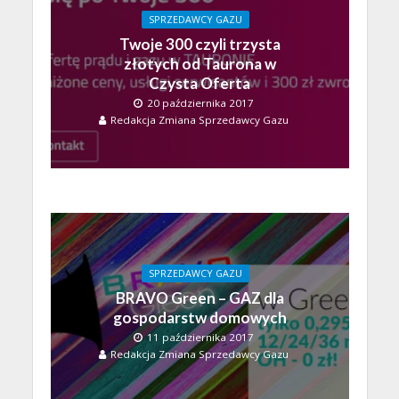
SPRZEDAWCY GAZU
Twoje 300 czyli trzysta
złotych od Taurona w
Czysta Oferta
20 października 2017
Redakcja Zmiana Sprzedawcy Gazu
SPRZEDAWCY GAZU
BRAVO Green – GAZ dla
gospodarstw domowych
11 października 2017
Redakcja Zmiana Sprzedawcy Gazu