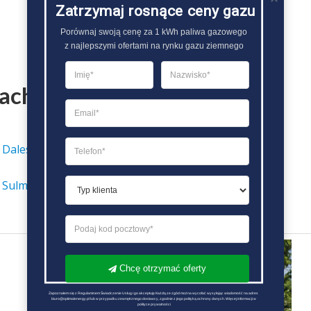
Zatrzymaj rosnące ceny gazu
Porównaj swoją cenę za 1 kWh paliwa gazowego

z najlepszymi ofertami na rynku gazu ziemnego
tach
Gazownia Ryglice
 Daleszyce
Gazownia Ryn
 Sulmierzyce
Chcę otrzymać oferty
Zapoznałem się z Regulaminem Świadczenie Usług i go akceptuję Każdą ze zgód można wycofać wysyłając wiadomość na adres 
biuro@optimalenergy.pl lub w przypadku zewnętrznego dostawcy, zgodnie z jego polityką ochrony danych. Więcej informacji w 
polityce prywatności