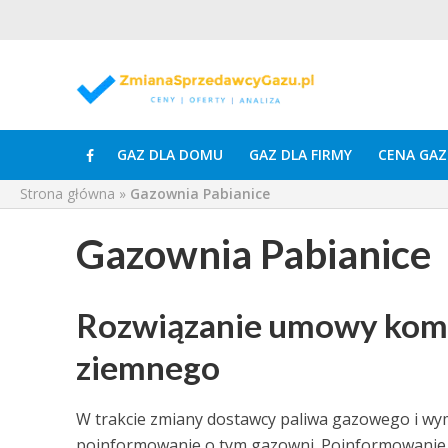
GAZ DLA DOMU
GAZ DLA FIRMY
CENA GAZ
Strona główna
»
Gazownia Pabianice
Gazownia Pabianice
Rozwiązanie umowy komp
ziemnego
W trakcie zmiany dostawcy paliwa gazowego i wy
poinformowanie o tym gazowni. Poinformowanie 