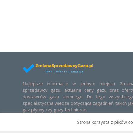
Najlepsze informacje w jednym miejscu. Zmian
sprzedawcy gazu, aktualne ceny gazu oraz ofert
dostawców gazu ziemnego! Do tego wszystkieg
specjalistyczna wiedza dotycząca zagadnień takich jak
gaz płynny czy gazy techniczne
Strona korzysta z plików co