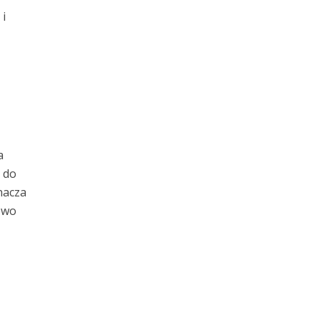
i
a
 do
nacza
owo