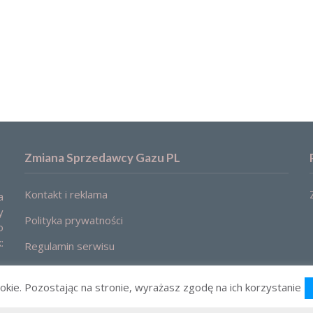
Zmiana Sprzedawcy Gazu PL
Kontakt i reklama
a
y
Polityka prywatności
o
:
Regulamin serwisu
okie. Pozostając na stronie, wyrażasz zgodę na ich korzystanie
2021 © Zmiana sprzedawcy gazu. Ceny, oferty, porównanie