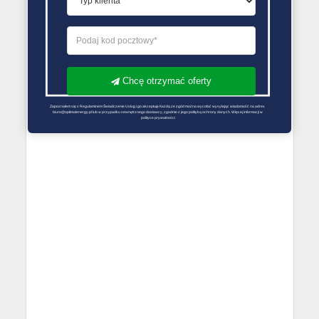
Chcę otrzymać oferty
Zapoznałem się z Regulaminem Świadczenie Usług i go akceptuję Każdą ze zgód można wycofać wysyłając wiadomość na adres 
biuro@optimalenergy.pl lub w przypadku zewnętrznego dostawcy, zgodnie z jego polityką ochrony danych. Więcej informacji w 
polityce prywatności