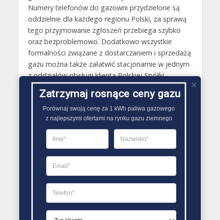
Numery telefonów do gazowni przydzielone są
oddzielnie dla każdego regionu Polski, za sprawą
tego przyjmowanie zgłoszeń przebiega szybko
oraz bezproblemowo. Dodatkowo wszystkie
formalności związane z dostarczaniem i sprzedażą
gazu można także załatwić stacjonarnie w jednym
z oddziałów obsługi klienta Polskiej Spółki
Gazownictwa.
Zatrzymaj rosnące ceny gazu
Gazy techniczne Ryn
Porównaj swoją cenę za 1 kWh paliwa gazowego

z najlepszymi ofertami na rynku gazu ziemnego
Butle gazowe Ryn
Gaz płynny Ryn
LPG Ryn
Dostawcy gazu Ryn
PORÓWNYWARKA OFERT GAZU