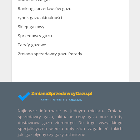
Ranking sprzedawców gazu
rynek gazu aktualności
Sklep gazowy
Sprzedawcy gazu
Taryfy gazowe
Zmiana sprzedawcy gazu Porady
Najlepsze informacje w jednym miejscu. Zmiana
sprzedawcy gazu, aktualne ceny gazu oraz oferty
dostawców gazu ziemnego! Do tego wszystkiego
specjalistyczna wiedza dotycząca zagadnień takich
jak: gaz płynny czy gazy techniczne