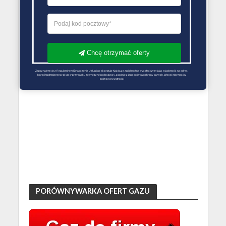
Chcę otrzymać oferty
Zapoznałem się z Regulaminem Świadczenie Usług i go akceptuję Każdą ze zgód można wycofać wysyłając wiadomość na adres 
biuro@optimalenergy.pl lub w przypadku zewnętrznego dostawcy, zgodnie z jego polityką ochrony danych. Więcej informacji w 
polityce prywatności
PORÓWNYWARKA OFERT GAZU