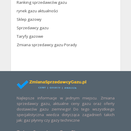
Ranking sprzedawców gazu
rynek gazu aktualności
Sklep gazowy
Sprzedawcy gazu
Taryfy gazowe
Zmiana sprzedawcy gazu Porady
Najlepsze informacje w jednym miejscu. Zmiana
sprzedawcy gazu, aktualne ceny gazu oraz oferty
dostawców gazu ziemnego! Do tego wszystkiego
specjalistyczna wiedza dotycząca zagadnień takich
jak: gaz płynny czy gazy techniczne