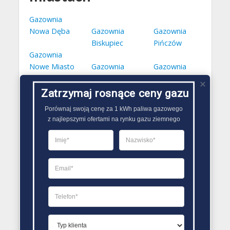
Gazownia
Nowa Dęba
Gazownia
Gazownia
Biskupiec
Pińczów
Gazownia
Nowe Miasto
Gazownia
Gazownia
Lubawskie
Parczew
Międzychód
Zatrzymaj rosnące ceny gazu
Gazownia
Gazownia
Porównaj swoją cenę za 1 kWh paliwa gazowego

Kowary
Ciechocinek
z najlepszymi ofertami na rynku gazu ziemnego
Kontakt PSG
Łomża
18-400 Łomża
ul. Przemysłowa 4
tel. 86 218 31 50
faks 86 218 31 50