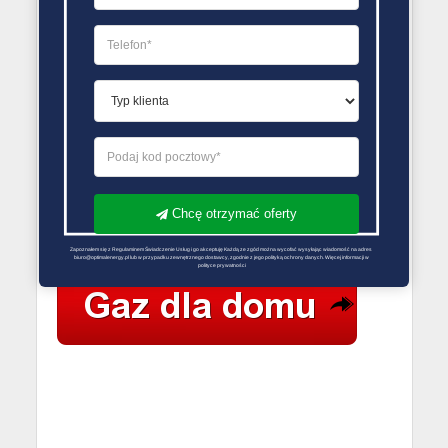
Gazownia
Gazownia
Gazownia
Sędziszów
Strzelin
Wołów
Małopolski
Gazownia
Gazownia
Brzeziny
Błonie
PORÓWNYWARKA OFERT GAZU
Chcę otrzymać oferty
Zapoznałem się z Regulaminem Świadczenie Usług i go akceptuję Każdą ze zgód można wycofać wysyłając wiadomość na adres 
biuro@optimalenergy.pl lub w przypadku zewnętrznego dostawcy, zgodnie z jego polityką ochrony danych. Więcej informacji w 
polityce prywatności