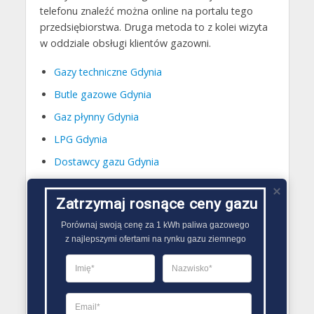
telefonu znaleźć można online na portalu tego
przedsiębiorstwa. Druga metoda to z kolei wizyta
w oddziale obsługi klientów gazowni.
Gazy techniczne Gdynia
Butle gazowe Gdynia
Gaz płynny Gdynia
LPG Gdynia
Dostawcy gazu Gdynia
Gazownie w innych
Zatrzymaj rosnące ceny gazu
miastach
Porównaj swoją cenę za 1 kWh paliwa gazowego

z najlepszymi ofertami na rynku gazu ziemnego
Gazownia
Gazownia
Ożarów
Golub-
Gazownia
Mazowiecki
Dobrzyń
Sławno