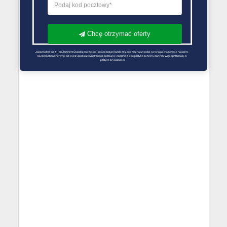
Chcę otrzymać oferty
Zapoznałem się z Regulaminem Świadczenie Usług i go akceptuję Każdą ze zgód można wycofać wysyłając wiadomość na adres 
biuro@optimalenergy.pl lub w przypadku zewnętrznego dostawcy, zgodnie z jego polityką ochrony danych. Więcej informacji w 
polityce prywatności