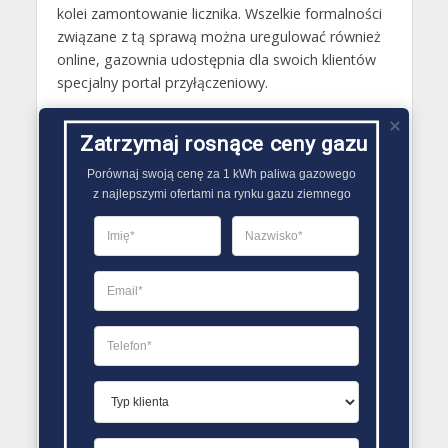
kolei zamontowanie licznika. Wszelkie formalności
związane z tą sprawą można uregulować również
online, gazownia udostępnia dla swoich klientów
specjalny portal przyłączeniowy.
Gazy techniczne Golub-Dobrzyń
Zatrzymaj rosnące ceny gazu
Butle gazowe Golub-Dobrzyń
Porównaj swoją cenę za 1 kWh paliwa gazowego

Gaz płynny Golub-Dobrzyń
z najlepszymi ofertami na rynku gazu ziemnego
LPG Golub-Dobrzyń
Dostawcy gazu Golub-Dobrzyń
PORÓWNYWARKA OFERT GAZU