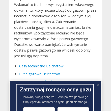
Wykonać to trzeba z wykorzystaniem właściwego
dokumentu, który można złożyć do gazowni przez
internet, a dodatkowo osobiście w jednym z jej
placówek obsługi klienta. Zatrzymanie
dostarczania gazy nie oznacza natomiast braku
rachunków. Sporządzone rachunki nie będą
wyłącznie zawierały zużycia paliwa gazowego.
Dodatkowo warto pamiętać, że wstrzymanie
dostaw paliwa gazowego na wniosek odbiorcy
jest usługą odpłatną.
Gazy techniczne Bełchatów
Butle gazowe Bełchatów
Gaz płynny Bełchatów
Zatrzymaj rosnące ceny gazu
LPG Bełchatów
Porównaj swoją cenę za 1 kWh paliwa gazowego

Dostawcy gazu Bełchatów
z najlepszymi ofertami na rynku gazu ziemnego