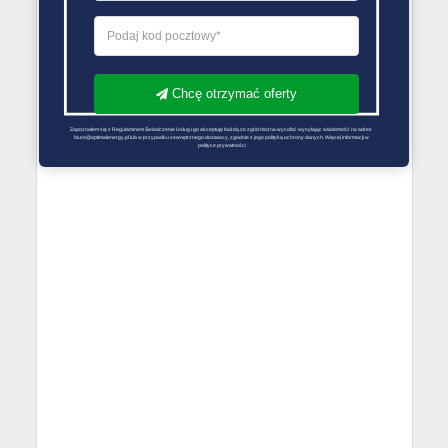
Chcę otrzymać oferty
Zapoznałem się z Regulaminem Świadczenie Usług i go akceptuję Każdą ze zgód można wycofać wysyłając wiadomość na adres 
biuro@optimalenergy.pl lub w przypadku zewnętrznego dostawcy, zgodnie z jego polityką ochrony danych. Więcej informacji w 
polityce prywatności