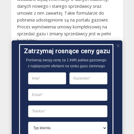
danych nowego i starego sprzedawcy oraz
umowie z nim zawartej. Takie formularze do
pobrania udostępnione są na portalu gazowni.
Proces wymówienia umowy kompleksowej na
sprzedaż gazu i zmiany sprzedawcy jest w pełni
bezpłatny.
Zatrzymaj rosnące ceny gazu
Gazy techniczne Barlinek
Porównaj swoją cenę za 1 kWh paliwa gazowego

Butle gazowe Barlinek
z najlepszymi ofertami na rynku gazu ziemnego
Gaz płynny Barlinek
LPG Barlinek
Dostawcy gazu Barlinek
PORÓWNYWARKA OFERT GAZU