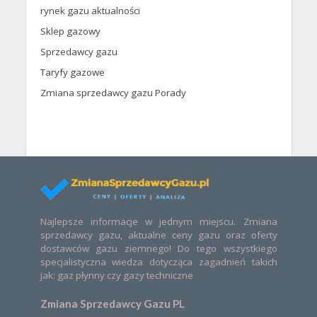
rynek gazu aktualności
Sklep gazowy
Sprzedawcy gazu
Taryfy gazowe
Zmiana sprzedawcy gazu Porady
Najlepsze informacje w jednym miejscu. Zmiana
sprzedawcy gazu, aktualne ceny gazu oraz oferty
dostawców gazu ziemnego! Do tego wszystkiego
specjalistyczna wiedza dotycząca zagadnień takich
jak: gaz płynny czy gazy techniczne
Zmiana Sprzedawcy Gazu PL