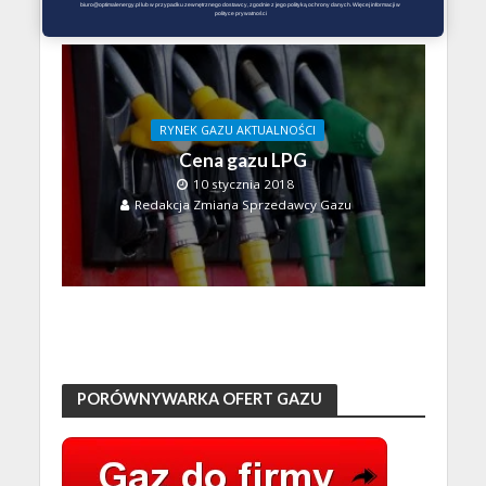
biuro@optimalenergy.pl lub w przypadku zewnętrznego dostawcy, zgodnie z jego polityką ochrony danych. Więcej informacji w 
polityce prywatności
RYNEK GAZU AKTUALNOŚCI
Cena gazu LPG
10 stycznia 2018
Redakcja Zmiana Sprzedawcy Gazu
PORÓWNYWARKA OFERT GAZU