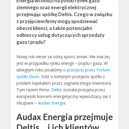
Energia wchodzi na polski rynek gazu
ziemnego oraz energii elektrycznej
przejmując spółkę Deltis. Czego w związku
z przejęciem firmy mogą spodziewać
obecni klienci, a także potencjalni
odbiorcy usług dotyczących sprzedaży
gazu i prądu?
Nowy rok niesie za sobą sporo zmian. Nie inaczej
jest w przypadku rynku energii – prądu i gazu. W
ubiegłym roku pisaliśmy
o przejęciu przez Fortum
spółki Duon
. Dziś o kolejnym przejęciu spółki z
polskim kapitałem przez zagranicznego inwestora.
Tym razem firma
Deltis
została przejęta przez
europejski koncern energetyczny wywodzący się z
Hiszpanii –
Audax Energia
.
Audax Energia przejmuje
Deltis… i ich klientów