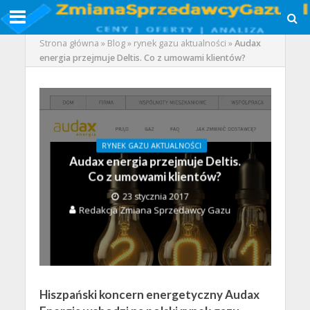
Strona główna
»
Blog
»
rynek gazu aktualności
»
Audax
energia przejmuje Deltis. Co z umowami klientów?
RYNEK GAZU AKTUALNOŚCI
Audax energia przejmuje Deltis.
Co z umowami klientów?
23 stycznia 2017
Redakcja Zmiana Sprzedawcy Gazu
Hiszpański koncern energetyczny Audax