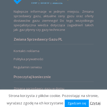
Najlepsze informacje w jednym miejscu. Zmiana
sprzedawcy gazu, aktualne ceny gazu oraz oferty
dostawców gazu ziemnego! Do tego wszystkiego
specjalistyczna wiedza dotycząca zagadnień takich
jak: gaz płynny czy gazy techniczne
Zmiana Sprzedawcy Gazu PL
Kontakt i reklama
Polityka prywatności
Regulamin serwisu
Przeczytaj koniecznie
Zmiana sprzedawcy gazu w domu
Strona korzysta z plików cookie. Pozostając na stronie,
wyrażasz zgodę na ich korzystanie
Czytaj
Zgadzam się
2021 © Zmiana sprzedawcy gazu. Ceny, oferty,