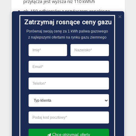
przyłącza jest wyższa niż 110 kWh/h
ok. 150 odbiorców z przyłączem wysokiego
ciśnienia
Zatrzymaj rosnące ceny gazu
Cała reszta odbiorców gazu ziemnego w Polsce
Porównaj swoją cenę za 1 kWh paliwa gazowego

wykorzystuje przyłącza poniżej 110 kWh/h
z najlepszymi ofertami na rynku gazu ziemnego
Mamy nadzieję, że tym artykułem przybliżyliśmy
naszym użytkownikom potencjał Polskiej Spółki
Gazownictwa. Dane przedstawione w powyższym
wpisie znajdują się na stronie PSG.
Ocena użytkowników
0
(
0
oceny)
Przeczytaj także
DYSTRYBUCJA PALIW GAZOWYCH
Chcę otrzymać oferty