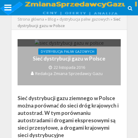
Strona główna
»
Blog
»
dystrybucja paliw gazowych
»
Sieć
dystrybucji gazu w Polsce
DYSTRYBUCJA PALIW GAZOWYCH
Sieć dystrybucji gazu w Polsce
22 listopada 2016
Redakcja Zmiana Sprzedawcy Gazu
Sieć dystrybucji gazu ziemnego w Polsce
można porównać do sieci dróg krajowych i
autostrad. W tym porównaniu
autostradami i drogami ekspresowymi są
sieci przesyłowe, a drogami krajowymi
sieci dystrybucyjne