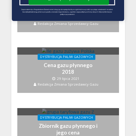
Aktualna cena gazu
płynnego
Zapoznałem się z Regulaminem Świadczenie Usług i go akceptuję Każdą ze zgód można wycofać wysyłając wiadomość na adres 
biuro@optimalenergy.pl lub w przypadku zewnętrznego dostawcy, zgodnie z jego polityką ochrony danych. Więcej informacji w 
polityce prywatności
10 sierpnia 2021
Redakcja Zmiana Sprzedawcy Gazu
DYSTRYBUCJA PALIW GAZOWYCH
Cena gazu płynnego
2018
29 lipca 2021
Redakcja Zmiana Sprzedawcy Gazu
DYSTRYBUCJA PALIW GAZOWYCH
Zbiornik gazu płynnego i
jego cena