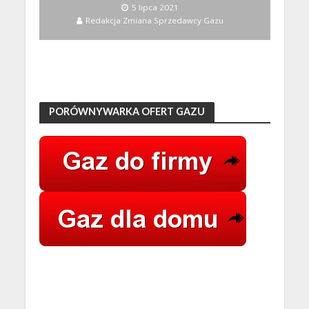
5 lipca 2021
Redakcja Zmiana Sprzedawcy Gazu
PORÓWNYWARKA OFERT GAZU