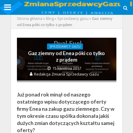
Strona główna
»
Blog
»
Sprzedawcy gazu
»
Gaz ziemny
od Enea póki co tylko z prądem
SPRZEDAWCY GAZU
Gaz ziemny od Enea póki co tylko
z prądem
15 kwietnia 2017
Redakcja Zmiana Sprzedawcy Gazu
Już ponad rok minął od naszego
ostatniego wpisu dotyczącego oferty
firmy Enea na zakup gazu ziemnego. Czy w
tym okresie czasu spółka dokonała jakiś
dużych zmian dotyczących kształtu samej
oferty?