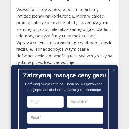
Wszystko zależy zapewne od strategii firmy.
Patrząc jednak na konkurencję, która w całości
promuje nie tylko łączone oferty sprzedaży gazu
ziemnego i prądu, ale także samego gazu dla firm
i domów, polityka firmy Enea może dziwić.
Wprawdzie rynek gazu ziemnego w obecnej chwili
raczkuje, jednak zdobyte w tym czasie
doświadczenie z pewnością u aktywnych graczy na
rynku w przyszłości zaowocuje.
Zatrzymaj rosnące ceny gazu
Ocena użytkowników
5
(
2
Porównaj swoją cenę za 1 kWh paliwa gazowego

oceny)
z najlepszymi ofertami na rynku gazu ziemnego
Przeczytaj także