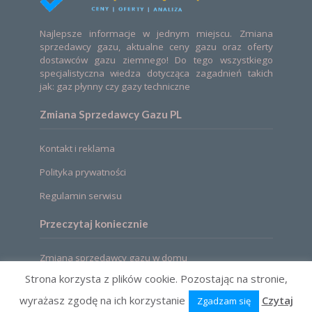
Najlepsze informacje w jednym miejscu. Zmiana
sprzedawcy gazu, aktualne ceny gazu oraz oferty
dostawców gazu ziemnego! Do tego wszystkiego
specjalistyczna wiedza dotycząca zagadnień takich
jak: gaz płynny czy gazy techniczne
Zmiana Sprzedawcy Gazu PL
Kontakt i reklama
Polityka prywatności
Regulamin serwisu
Przeczytaj koniecznie
Zmiana sprzedawcy gazu w domu
Strona korzysta z plików cookie. Pozostając na stronie,
wyrażasz zgodę na ich korzystanie
Czytaj
Zgadzam się
2021 © Zmiana sprzedawcy gazu. Ceny, oferty,