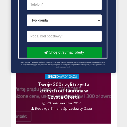
SPRZEDAWCY GAZU
ZMIANA SPRZEDAWCY GAZU PORADY
Czy opłaca się zmienić
dostawcę gazu?
19 lutego 2019
Błażej
Chcę otrzymać oferty
Zapoznałem się z Regulaminem Świadczenie Usług i go akceptuję Każdą ze zgód można wycofać wysyłając wiadomość na adres 
biuro@optimalenergy.pl lub w przypadku zewnętrznego dostawcy, zgodnie z jego polityką ochrony danych. Więcej informacji w 
polityce prywatności
SPRZEDAWCY GAZU
Twoje 300 czyli trzysta
złotych od Taurona w
Czysta Oferta
20 października 2017
Redakcja Zmiana Sprzedawcy Gazu