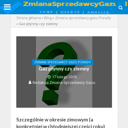
Strona główna
»
Blog
»
Zmiana sprzedawcy gazu Porady
»
Gaz płynny czy ziemny
ZMIANA SPRZEDAWCY GAZU PORADY
Gaz płynny czy ziemny
17 lutego 2016
Redakcja Zmiana Sprzedawcy Gazu
Szczególnie w okresie zimowym (a
konkretniej w chłodniejszej części roku)