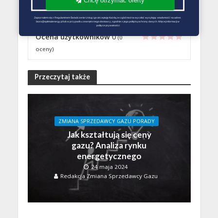
Chcę otrzymać oferty
perspektywie czasowej.
Zapoznałem się z Regulaminem Świadczenie Usług i go akceptuję Każdą ze zgód można wycofać wysyłając wiadomość na adres 
biuro@optimalenergy.pl lub w przypadku zewnętrznego dostawcy, zgodnie z jego polityką ochrony danych. Więcej informacji w 
polityce prywatności
Ocena użytkowników
0
(
0
oceny)
Przeczytaj także
ZMIANA SPRZEDAWCY GAZU PORADY
Jak kształtują się ceny
gazu? Analiza rynku
energetycznego
24 maja 2024
Redakcja Zmiana Sprzedawcy Gazu