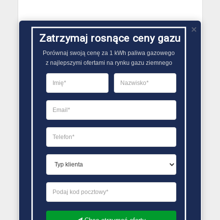
Zatrzymaj rosnące ceny gazu
W przypadku zastosowania gazu płynnego,
decydującymi czynnikami są:
Porównaj swoją cenę za 1 kWh paliwa gazowego

z najlepszymi ofertami na rynku gazu ziemnego
brak dostępu do siedzi dystrybucyjnej
wykorzystanie w domkach letniskowych
(wykorzystywanych weekendowo)
konieczność zakupu lub dzierżawy zbiornika
posiadając zbiornik płacimy niższe koszty
spalania 1kWh
Naszym zdaniem czynnikiem decydującym o
wyborze instalacji gazowej:
gaz płynny czy
ziemny
jest dostęp do blisko zlokalizowanej sieci
dystrybucyjnej gazu ziemnego, a nie faktyczne
różnice decydujące o dużo niższych kosztach
jednego czy drugiego rozwiązania w dłuższej