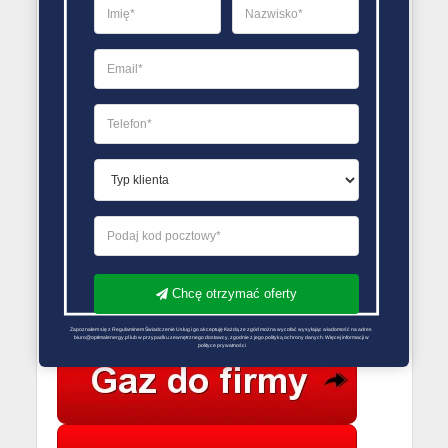
Gazownia
Gazownia
Otmuchów
Dobczyce
Gazownia
Sędziszów
Gazownia
Gazownia
Żmigród
Bełżyce
Gazownia
Kłodawa
Gazownia
Gazownia
Koźmin
Opatów
Gazownia
Wielkopolski
Mszczonów
Gazownia
Piława Górna
Chcę otrzymać oferty
PORÓWNYWARKA OFERT GAZU
Zapoznałem się z Regulaminem Świadczenie Usług i go akceptuję Każdą ze zgód można wycofać wysyłając wiadomość na adres 
biuro@optimalenergy.pl lub w przypadku zewnętrznego dostawcy, zgodnie z jego polityką ochrony danych. Więcej informacji w 
polityce prywatności