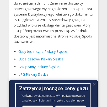
dwadzieścia jeden dni. Zmienienie dostawcy
paliwa gazowego wymaga złożenia do Operatora
Systemu Dystrybucyjnego właściwego dokumentu
PZD (zgłoszenia zmiany sprzedawcy gazu) na
przykład w biurze obsługi klienta gazowani, który
jest później rozpatrywany przez nią. Wzór druku
dostępny jest natomiast na stronie Polskiej Spółki
Gazownictwa.
Gazy techniczne Piekary Śląskie
Butle gazowe Piekary Śląskie
Gaz płynny Piekary Śląskie
LPG Piekary Śląskie
Dostawcy gazu Piekary Śląskie
Zatrzymaj rosnące ceny gazu
Gazownie w innych
Porównaj swoją cenę za 1 kWh paliwa gazowego

z najlepszymi ofertami na rynku gazu ziemnego
miastach