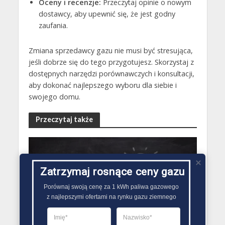
Oceny i recenzje:
Przeczytaj opinie o nowym
dostawcy, aby upewnić się, że jest godny
zaufania.
Zmiana sprzedawcy gazu nie musi być stresująca,
jeśli dobrze się do tego przygotujesz. Skorzystaj z
dostępnych narzędzi porównawczych i konsultacji,
aby dokonać najlepszego wyboru dla siebie i
swojego domu.
Przeczytaj także
ZMIANA SPRZEDAWCY GAZU PORADY
Zatrzymaj rosnące ceny gazu
Jak kształtują się ceny
Porównaj swoją cenę za 1 kWh paliwa gazowego

gazu? Analiza rynku
z najlepszymi ofertami na rynku gazu ziemnego
energetycznego
24 maja 2024
Redakcja Zmiana Sprzedawcy Gazu