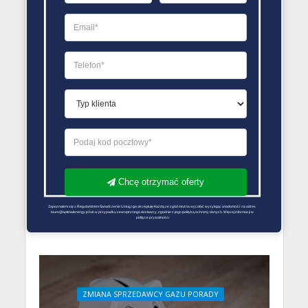
ZMIANA SPRZEDAWCY GAZU PORADY
Cena gazu: czynniki
wpływające na
dynamiczne zmiany
27 kwietnia 2024
Chcę otrzymać oferty
Redakcja Zmiana Sprzedawcy Gazu
Zapoznałem się z Regulaminem Świadczenie Usług i go akceptuję Każdą ze zgód można wycofać wysyłając wiadomość na adres 
biuro@optimalenergy.pl lub w przypadku zewnętrznego dostawcy, zgodnie z jego polityką ochrony danych. Więcej informacji w 
polityce prywatności
ZMIANA SPRZEDAWCY GAZU PORADY