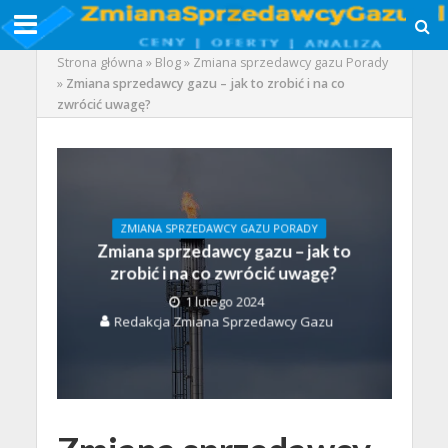
Strona główna
»
Blog
»
Zmiana sprzedawcy gazu Porady
»
Zmiana sprzedawcy gazu – jak to zrobić i na co
zwrócić uwagę?
ZMIANA SPRZEDAWCY GAZU PORADY
Zmiana sprzedawcy gazu – jak to
zrobić i na co zwrócić uwagę?
1 lutego 2024
Redakcja Zmiana Sprzedawcy Gazu