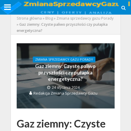
Strona główna
»
Blog
»
Zmiana sprzedawcy gazu Porady
»
Gaz ziemny: Czyste paliwo przyszłości czy pułapka
energetyczna?
ZMIANA SPRZEDAWCY GAZU PORADY
Gaz ziemny: Czyste paliwo
przyszłości czy pułapka
energetyczna?
24 stycznia 2024
Redakcja Zmiana Sprzedawcy Gazu
Gaz ziemny: Czyste