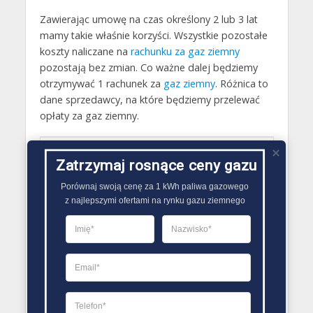
Zawierając umowę na czas określony 2 lub 3 lat
mamy takie właśnie korzyści. Wszystkie pozostałe
koszty naliczane na
rachunku za gaz ziemny
pozostają bez zmian. Co ważne dalej będziemy
otrzymywać 1 rachunek za
gaz ziemny
. Różnica to
dane sprzedawcy, na które będziemy przelewać
opłaty za gaz ziemny.
Ocena użytkowników
3
(
1
Zatrzymaj rosnące ceny gazu
ocena)
Porównaj swoją cenę za 1 kWh paliwa gazowego

z najlepszymi ofertami na rynku gazu ziemnego
Przeczytaj także
SPRZEDAWCY GAZU
ZMIANA SPRZEDAWCY GAZU PORADY