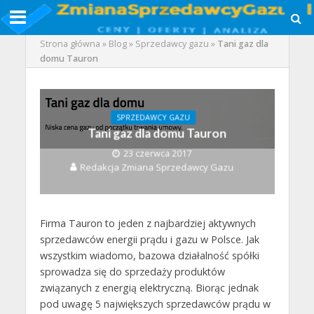
Strona główna
»
Blog
»
Sprzedawcy gazu
»
Tani gaz dla
domu Tauron
SPRZEDAWCY GAZU
Tani gaz dla domu Tauron
23 czerwca 2017
Redakcja Zmiana Sprzedawcy Gazu
Firma Tauron to jeden z najbardziej aktywnych
sprzedawców energii prądu i gazu w Polsce. Jak
wszystkim wiadomo, bazowa działalność spółki
sprowadza się do sprzedaży produktów
związanych z energią elektryczną. Biorąc jednak
pod uwagę 5 największych sprzedawców prądu w