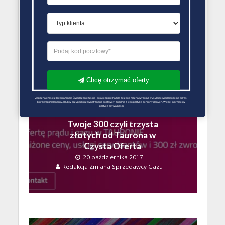
Czy opłaca się zmienić
dostawcę gazu?
19 lutego 2019
Błażej
Chcę otrzymać oferty
Zapoznałem się z Regulaminem Świadczenie Usług i go akceptuję Każdą ze zgód można wycofać wysyłając wiadomość na adres 
biuro@optimalenergy.pl lub w przypadku zewnętrznego dostawcy, zgodnie z jego polityką ochrony danych. Więcej informacji w 
polityce prywatności
SPRZEDAWCY GAZU
Twoje 300 czyli trzysta
złotych od Taurona w
Czysta Oferta
20 października 2017
Redakcja Zmiana Sprzedawcy Gazu