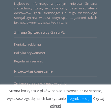
Najlepsze informacje w jednym miejscu. Zmiana
sprzedawcy gazu, aktualne ceny gazu oraz oferty
dostawców gazu ziemnego! Do tego wszystkiego
specjalistyczna wiedza dotycząca zagadnień takich
jak: gaz płynny czy gazy techniczne
Zmiana Sprzedawcy Gazu PL
Kontakt i reklama
Polityka prywatności
Regulamin serwisu
Przeczytaj koniecznie
Zmiana sprzedawcy gazu w domu
Strona korzysta z plików cookie. Pozostając na stronie,
wyrażasz zgodę na ich korzystanie
Czytaj
Zgadzam się
2021 © Zmiana sprzedawcy gazu. Ceny, oferty,
porównanie
więcej