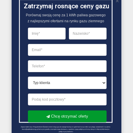
Zatrzymaj rosnące ceny gazu
Przeczytaj także
Porównaj swoją cenę za 1 kWh paliwa gazowego

z najlepszymi ofertami na rynku gazu ziemnego
ZMIANA SPRZEDAWCY GAZU PORADY
Jak kształtują się ceny
gazu? Analiza rynku
energetycznego
24 maja 2024
Redakcja Zmiana Sprzedawcy Gazu
Chcę otrzymać oferty
ZMIANA SPRZEDAWCY GAZU PORADY
Zapoznałem się z Regulaminem Świadczenie Usług i go akceptuję Każdą ze zgód można wycofać wysyłając wiadomość na adres 
Cena gazu: czynniki
biuro@optimalenergy.pl lub w przypadku zewnętrznego dostawcy, zgodnie z jego polityką ochrony danych. Więcej informacji w 
polityce prywatności