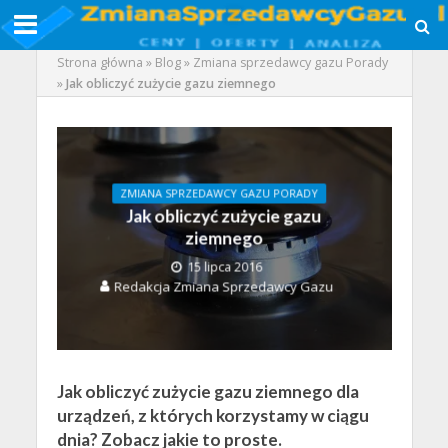
Strona główna
»
Blog
»
Zmiana sprzedawcy gazu Porady
»
Jak obliczyć zużycie gazu ziemnego
ZMIANA SPRZEDAWCY GAZU PORADY
Jak obliczyć zużycie gazu
ziemnego
15 lipca 2016
Redakcja Zmiana Sprzedawcy Gazu
Jak obliczyć zużycie gazu ziemnego dla
urządzeń, z których korzystamy w ciągu
dnia? Zobacz jakie to proste.