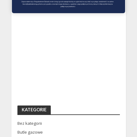
Zapoznałem się z Regulaminem Świadczenie Usług i go akceptuję Każdą ze zgód można wycofać wysyłając wiadomość na adres 
biuro@optimalenergy.pl lub w przypadku zewnętrznego dostawcy, zgodnie z jego polityką ochrony danych. Więcej informacji w 
polityce prywatności
KATEGORIE
Bez kategorii
Butle gazowe