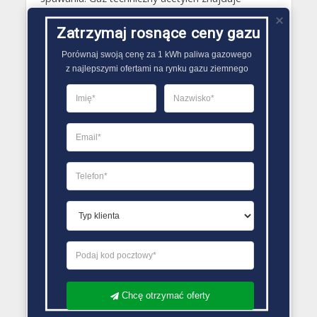
dodatkowo szerokie przeznaczenie w branży
chemicznej na przykład do wytwarzania różnych
Zatrzymaj rosnące ceny gazu
tworzyw sztucznych..
Porównaj swoją cenę za 1 kWh paliwa gazowego

z najlepszymi ofertami na rynku gazu ziemnego
PORÓWNYWARKA OFERT GAZU
Chcę otrzymać oferty