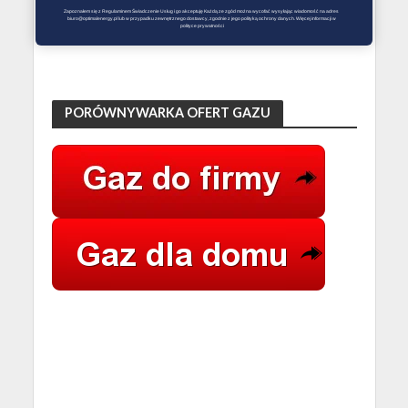
Zapoznałem się z Regulaminem Świadczenie Usług i go akceptuję Każdą ze zgód można wycofać wysyłając wiadomość na adres 
biuro@optimalenergy.pl lub w przypadku zewnętrznego dostawcy, zgodnie z jego polityką ochrony danych. Więcej informacji w 
polityce prywatności
PORÓWNYWARKA OFERT GAZU