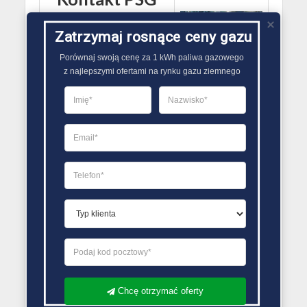
Wyszków
Zatrzymaj rosnące ceny gazu
07-200 Wyszków
Porównaj swoją cenę za 1 kWh paliwa gazowego

Al. Marszałka Józefa
z najlepszymi ofertami na rynku gazu ziemnego
Piłsudskiego 103
tel. 29 742 93 62
faks 29 742 90 56
Chcę otrzymać oferty