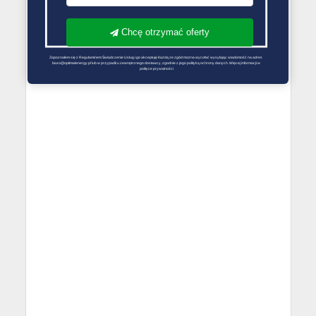
Chcę otrzymać oferty
Zapoznałem się z Regulaminem Świadczenie Usług i go akceptuję Każdą ze zgód można wycofać wysyłając wiadomość na adres 
biuro@optimalenergy.pl lub w przypadku zewnętrznego dostawcy, zgodnie z jego polityką ochrony danych. Więcej informacji w 
polityce prywatności