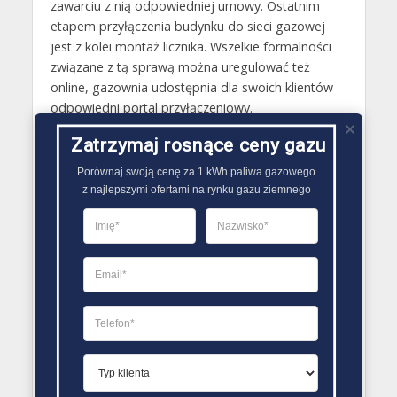
zawarciu z nią odpowiedniej umowy. Ostatnim
etapem przyłączenia budynku do sieci gazowej
jest z kolei montaż licznika. Wszelkie formalności
związane z tą sprawą można uregulować też
online, gazownia udostępnia dla swoich klientów
odpowiedni portal przyłączeniowy.
Zatrzymaj rosnące ceny gazu
Gazy techniczne Ujście
Butle gazowe Ujście
Porównaj swoją cenę za 1 kWh paliwa gazowego

z najlepszymi ofertami na rynku gazu ziemnego
Gaz płynny Ujście
LPG Ujście
Dostawcy gazu Ujście
PORÓWNYWARKA OFERT GAZU