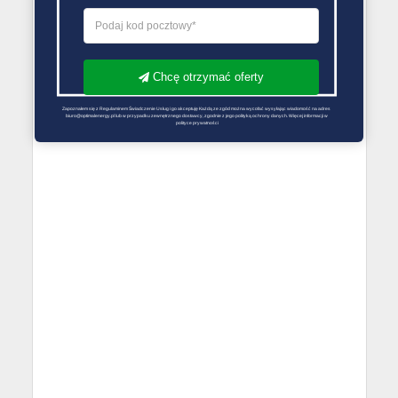
Chcę otrzymać oferty
Zapoznałem się z Regulaminem Świadczenie Usług i go akceptuję Każdą ze zgód można wycofać wysyłając wiadomość na adres 
biuro@optimalenergy.pl lub w przypadku zewnętrznego dostawcy, zgodnie z jego polityką ochrony danych. Więcej informacji w 
polityce prywatności