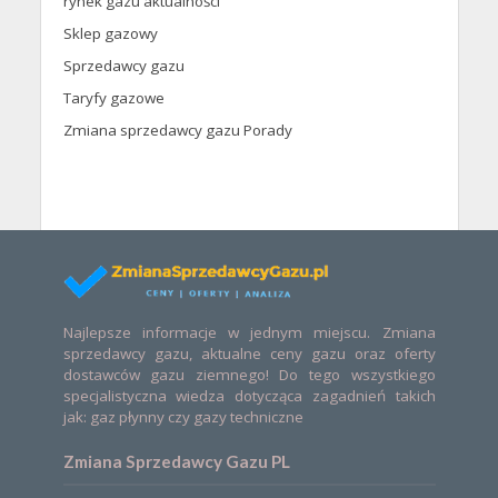
rynek gazu aktualności
Sklep gazowy
Sprzedawcy gazu
Taryfy gazowe
Zmiana sprzedawcy gazu Porady
Najlepsze informacje w jednym miejscu. Zmiana
sprzedawcy gazu, aktualne ceny gazu oraz oferty
dostawców gazu ziemnego! Do tego wszystkiego
specjalistyczna wiedza dotycząca zagadnień takich
jak: gaz płynny czy gazy techniczne
Zmiana Sprzedawcy Gazu PL