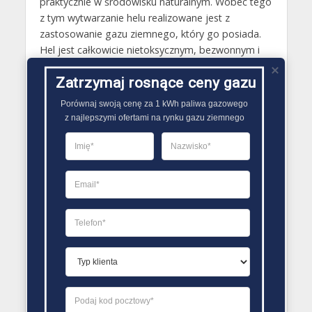
praktycznie w środowisku naturalnym. Wobec tego
z tym wytwarzanie helu realizowane jest z
zastosowanie gazu ziemnego, który go posiada.
Hel jest całkowicie nietoksycznym, bezwonnym i
bezsmakowym gazem. Stosowany jest on na
Zatrzymaj rosnące ceny gazu
przykład jako gaz nośny w chromatografii
gazowej, a także w przemyśle chłodniczym.
Porównaj swoją cenę za 1 kWh paliwa gazowego

Najczęstsze przeznaczenie helu to z kolei
z najlepszymi ofertami na rynku gazu ziemnego
wykorzystywanie go do produkcji butli tlenowych
dla płetwonurków..
PORÓWNYWARKA OFERT GAZU