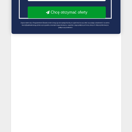
Chcę otrzymać oferty
Zapoznałem się z Regulaminem Świadczenie Usług i go akceptuję Każdą ze zgód można wycofać wysyłając wiadomość na adres 
biuro@optimalenergy.pl lub w przypadku zewnętrznego dostawcy, zgodnie z jego polityką ochrony danych. Więcej informacji w 
polityce prywatności