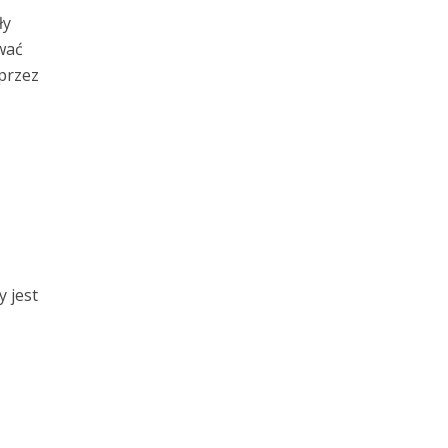
ły
wać
przez
 jest