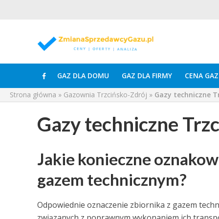
GAZ DLA DOMU
GAZ DLA FIRMY
CENA GAZ
Strona główna
»
Gazownia Trzcińsko-Zdrój
»
Gazy techniczne T
Gazy techniczne Trzc
Jakie konieczne oznakowa
gazem technicznym?
Odpowiednie oznaczenie zbiornika z gazem techni
związanych z poprawnym wykonaniem ich transpo