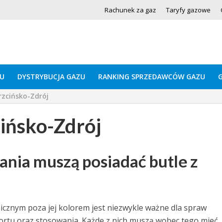
Rachunek za gaz
Taryfy gazowe
U
DYSTRYBUCJA GAZU
RANKING SPRZEDAWCÓW GAZU
rzcińsko-Zdrój
ińsko-Zdrój
nia muszą posiadać butle z
cznym poza jej kolorem jest niezwykle ważne dla spraw
rtu oraz stosowania. Każde z nich muszą wobec tego mieć