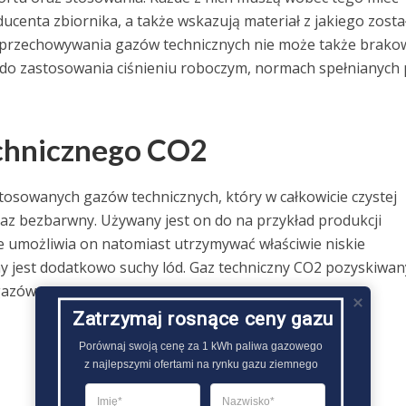
ucenta zbiornika, a także wskazują materiał z jakiego zosta
o przechowywania gazów technicznych nie może także brako
 do zastosowania ciśnieniu roboczym, normach spełnianych 
echnicznego CO2
tosowanych gazów technicznych, który w całkowicie czystej
raz bezbarwny. Używany jest on do na przykład produkcji
e umożliwia on natomiast utrzymywać właściwie niskie
jest dodatkowo suchy lód. Gaz techniczny CO2 pozyskiwany
azów..
Zatrzymaj rosnące ceny gazu
Porównaj swoją cenę za 1 kWh paliwa gazowego

z najlepszymi ofertami na rynku gazu ziemnego