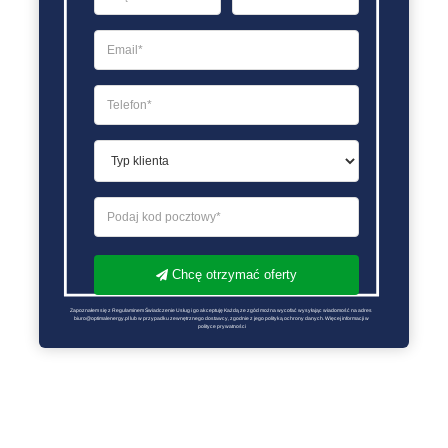
Chcę otrzymać oferty
Zapoznałem się z Regulaminem Świadczenie Usług i go akceptuję Każdą ze zgód można wycofać wysyłając wiadomość na adres 
biuro@optimalenergy.pl lub w przypadku zewnętrznego dostawcy, zgodnie z jego polityką ochrony danych. Więcej informacji w 
polityce prywatności