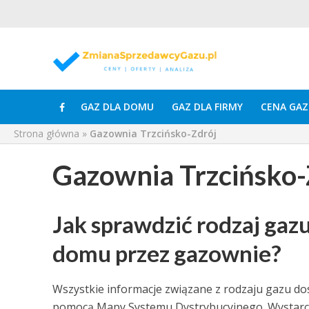
GAZ DLA DOMU
GAZ DLA FIRMY
CENA GAZ
Strona główna
»
Gazownia Trzcińsko-Zdrój
Gazownia Trzcińsko-
Jak sprawdzić rodzaj ga
domu przez gazownie?
Wszystkie informacje związane z rodzaju gazu d
pomocą Mapy Systemu Dystrybucyjnego. Wystarczy 