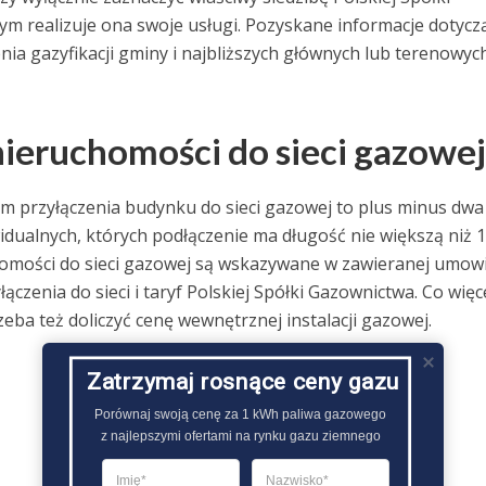
m realizuje ona swoje usługi. Pozyskane informacje dotyczą
ia gazyfikacji gminy i najbliższych głównych lub terenowyc
 nieruchomości do sieci gazowej
em przyłączenia budynku do sieci gazowej to plus minus dwa
widualnych, których podłączenie ma długość nie większą niż 
homości do sieci gazowej są wskazywane w zawieranej umowi
enia do sieci i taryf Polskiej Spółki Gazownictwa. Co więc
eba też doliczyć cenę wewnętrznej instalacji gazowej.
Zatrzymaj rosnące ceny gazu
Porównaj swoją cenę za 1 kWh paliwa gazowego

z najlepszymi ofertami na rynku gazu ziemnego