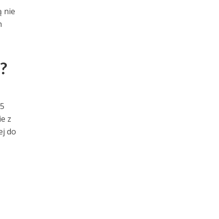
 nie
h
?
15
e z
ej do