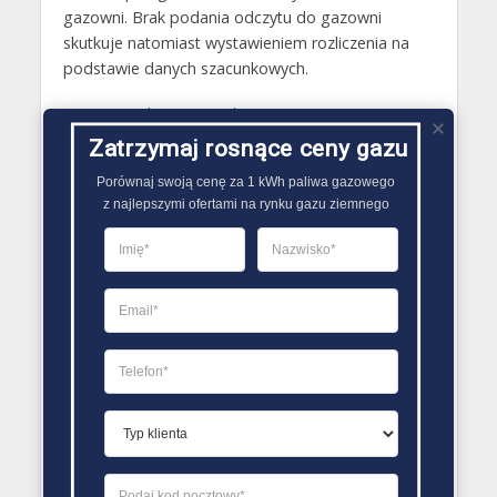
gazowni. Brak podania odczytu do gazowni
skutkuje natomiast wystawieniem rozliczenia na
podstawie danych szacunkowych.
Gazy techniczne Sochocin
Zatrzymaj rosnące ceny gazu
Butle gazowe Sochocin
Porównaj swoją cenę za 1 kWh paliwa gazowego

Gaz płynny Sochocin
z najlepszymi ofertami na rynku gazu ziemnego
LPG Sochocin
Dostawcy gazu Sochocin
PORÓWNYWARKA OFERT GAZU