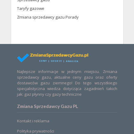
Taryfy gazowe
Zmiana sprzedawcy gazu Porady
Najlepsze informacje w jednym miejscu. Zmiana
sprzedawcy gazu, aktualne ceny gazu oraz oferty
dostawców gazu ziemnego! Do tego wszystkiego
specjalistyczna wiedza dotycząca zagadnień takich
jak: gaz płynny czy gazy techniczne
Zmiana Sprzedawcy Gazu PL
Kontakt i reklama
Polityka prywatności