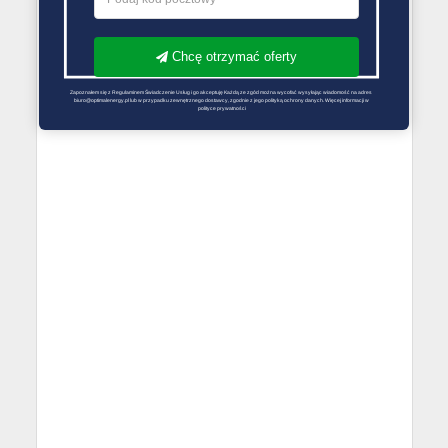
Chcę otrzymać oferty
Zapoznałem się z Regulaminem Świadczenie Usług i go akceptuję Każdą ze zgód można wycofać wysyłając wiadomość na adres 
biuro@optimalenergy.pl lub w przypadku zewnętrznego dostawcy, zgodnie z jego polityką ochrony danych. Więcej informacji w 
polityce prywatności