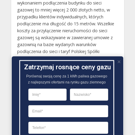
wykonaniem podłączenia budynku do sieci
gazowej to mniej więcej 2 000 złotych netto, w
przypadku klientów indywidualnych, których
podłączenie ma długość do 15 metrów. Wszelkie
koszty za przyłączenie nieruchomości do sieci
gazowej są wskazywane w zawieranej umowie z
gazownią na bazie wydanych warunków
podłączenia do sieci i taryf Polskiej Spółki
Gazownictwa. Co więcej do kosztów przyłączenia
sieci gazowej do budynku należy również doliczyć
Zatrzymaj rosnące ceny gazu
cenę wewnętrznej instalacji gazowej.
Porównaj swoją cenę za 1 kWh paliwa gazowego

z najlepszymi ofertami na rynku gazu ziemnego
Gazy techniczne Proszowice
Butle gazowe Proszowice
Gaz płynny Proszowice
LPG Proszowice
Dostawcy gazu Proszowice