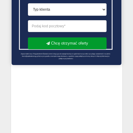
PORÓWNYWARKA OFERT GAZU
Chcę otrzymać oferty
Zapoznałem się z Regulaminem Świadczenie Usług i go akceptuję Każdą ze zgód można wycofać wysyłając wiadomość na adres 
biuro@optimalenergy.pl lub w przypadku zewnętrznego dostawcy, zgodnie z jego polityką ochrony danych. Więcej informacji w 
polityce prywatności