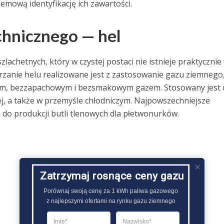
mową identyfikację ich zawartości.
chnicznego — hel
lachetnych, który w czystej postaci nie istnieje praktycznie
zanie helu realizowane jest z zastosowanie gazu ziemnego
cznym, bezzapachowym i bezsmakowym gazem. Stosowany jest 
j, a także w przemyśle chłodniczym. Najpowszechniejsze
 do produkcji butli tlenowych dla płetwonurków.
Zatrzymaj rosnące ceny gazu
Porównaj swoją cenę za 1 kWh paliwa gazowego

z najlepszymi ofertami na rynku gazu ziemnego