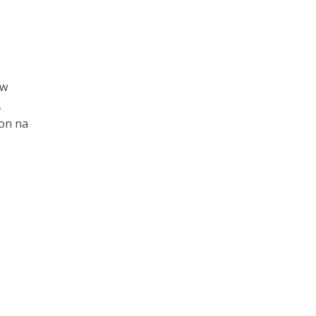
 w
,
on na