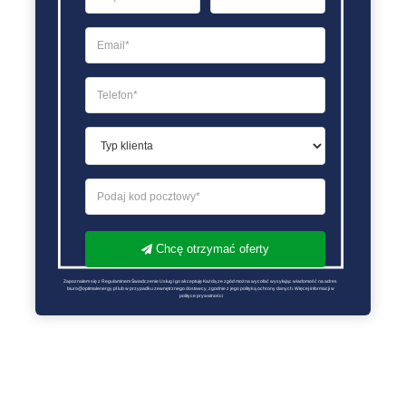
Chcę otrzymać oferty
Zapoznałem się z Regulaminem Świadczenie Usług i go akceptuję Każdą ze zgód można wycofać wysyłając wiadomość na adres 
biuro@optimalenergy.pl lub w przypadku zewnętrznego dostawcy, zgodnie z jego polityką ochrony danych. Więcej informacji w 
polityce prywatności