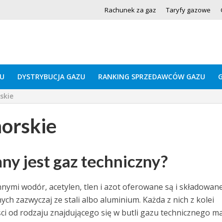
Rachunek za gaz
Taryfy gazowe
U
DYSTRYBUCJA GAZU
RANKING SPRZEDAWCÓW GAZU
skie
orskie
ny jest gaz techniczny?
innymi wodór, acetylen, tlen i azot oferowane są i składowan
ch zazwyczaj ze stali albo aluminium. Każda z nich z kolei
i od rodzaju znajdującego się w butli gazu technicznego ma