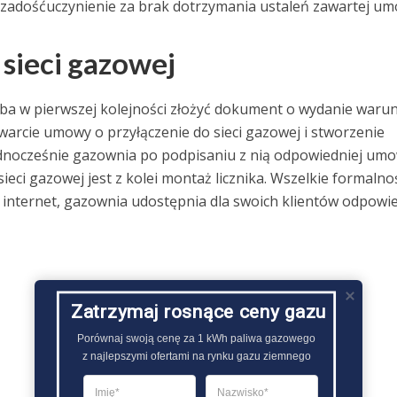
 zadośćuczynienie za brak dotrzymania ustaleń zawartej um
sieci gazowej
zeba w pierwszej kolejności złożyć dokument o wydanie war
arcie umowy o przyłączenie do sieci gazowej i stworzenie
ednocześnie gazownia po podpisaniu z nią odpowiedniej umo
ci gazowej jest z kolei montaż licznika. Wszelkie formalno
 internet, gazownia udostępnia dla swoich klientów odpowi
Zatrzymaj rosnące ceny gazu
Porównaj swoją cenę za 1 kWh paliwa gazowego

z najlepszymi ofertami na rynku gazu ziemnego