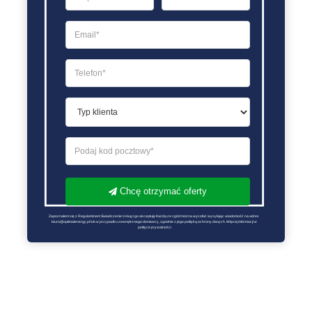
Chcę otrzymać oferty
Zapoznałem się z Regulaminem Świadczenie Usług i go akceptuję Każdą ze zgód można wycofać wysyłając wiadomość na adres 
biuro@optimalenergy.pl lub w przypadku zewnętrznego dostawcy, zgodnie z jego polityką ochrony danych. Więcej informacji w 
polityce prywatności