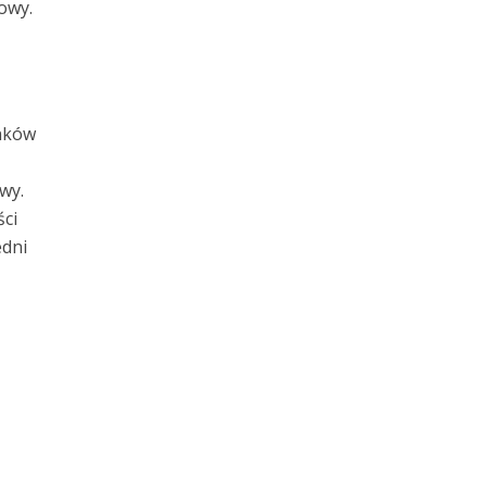
owy.
unków
wy.
ści
edni