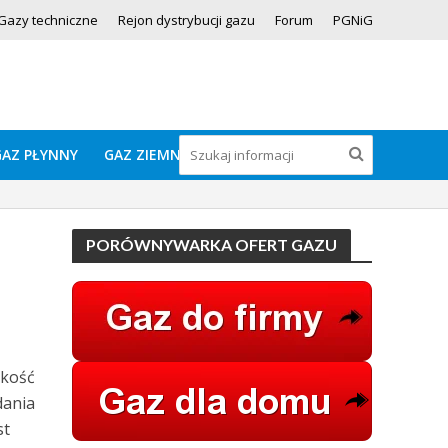
Gazy techniczne
Rejon dystrybucji gazu
Forum
PGNiG
GAZ PŁYNNY
GAZ ZIEMNY
PORÓWNYWARKA OFERT GAZU
akość
dania
st