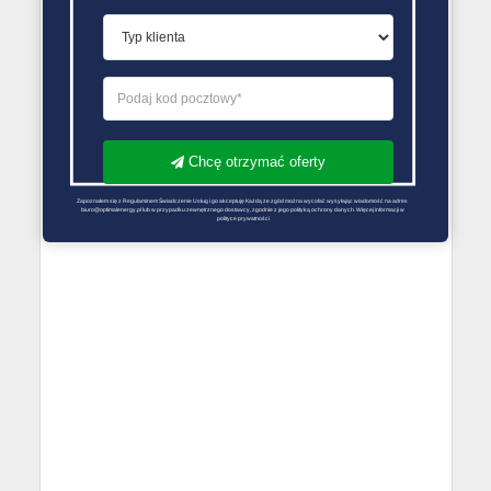
PORÓWNYWARKA OFERT GAZU
Chcę otrzymać oferty
Zapoznałem się z Regulaminem Świadczenie Usług i go akceptuję Każdą ze zgód można wycofać wysyłając wiadomość na adres 
biuro@optimalenergy.pl lub w przypadku zewnętrznego dostawcy, zgodnie z jego polityką ochrony danych. Więcej informacji w 
polityce prywatności