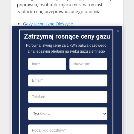
poprawna, osoba zlecająca musi natomiast
zapłacić cenę przeprowadzonego badania.
Gazy techniczne Oleszyce
Butle gazowe Oleszyce
Zatrzymaj rosnące ceny gazu
Gaz płynny Oleszyce
Porównaj swoją cenę za 1 kWh paliwa gazowego

z najlepszymi ofertami na rynku gazu ziemnego
LPG Oleszyce
Dostawcy gazu Oleszyce
PORÓWNYWARKA OFERT GAZU