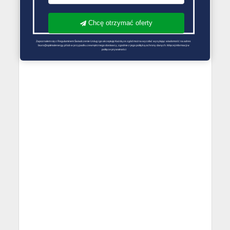
Chcę otrzymać oferty
Zapoznałem się z Regulaminem Świadczenie Usług i go akceptuję Każdą ze zgód można wycofać wysyłając wiadomość na adres 
biuro@optimalenergy.pl lub w przypadku zewnętrznego dostawcy, zgodnie z jego polityką ochrony danych. Więcej informacji w 
polityce prywatności