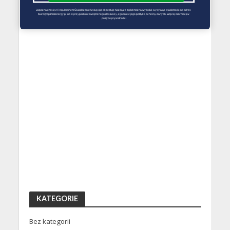
Zapoznałem się z Regulaminem Świadczenie Usług i go akceptuję Każdą ze zgód można wycofać wysyłając wiadomość na adres 
biuro@optimalenergy.pl lub w przypadku zewnętrznego dostawcy, zgodnie z jego polityką ochrony danych. Więcej informacji w 
polityce prywatności
KATEGORIE
Bez kategorii