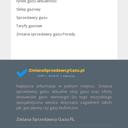
rynek gazu aktualności
Sklep gazowy
Sprzedawcy gazu
Taryfy gazowe
Zmiana sprzedawcy gazu Porady
Najlepsze informacje w jednym miejscu. Zmiana
sprzedawcy gazu, aktualne ceny gazu oraz oferty
dostawców gazu ziemnego! Do tego wszystkiego
specjalistyczna wiedza dotycząca zagadnień takich
jak: gaz płynny czy gazy techniczne
Zmiana Sprzedawcy Gazu PL