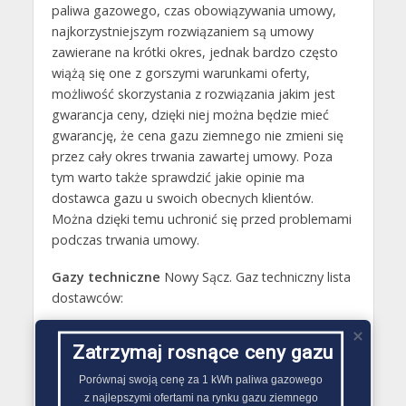
paliwa gazowego, czas obowiązywania umowy,
najkorzystniejszym rozwiązaniem są umowy
zawierane na krótki okres, jednak bardzo często
wiążą się one z gorszymi warunkami oferty,
możliwość skorzystania z rozwiązania jakim jest
gwarancja ceny, dzięki niej można będzie mieć
gwarancję, że cena gazu ziemnego nie zmieni się
przez cały okres trwania zawartej umowy. Poza
tym warto także sprawdzić jakie opinie ma
dostawca gazu u swoich obecnych klientów.
Można dzięki temu uchronić się przed problemami
podczas trwania umowy.
Gazy techniczne
Nowy Sącz. Gaz techniczny lista
dostawców:
E-
Go
Zatrzymaj rosnące ceny gazu
LP
Nazwa
Adres
Telefon
mail
ot
Porównaj swoją cenę za 1 kWh paliwa gazowego

z najlepszymi ofertami na rynku gazu ziemnego
GAZ-ROL
P