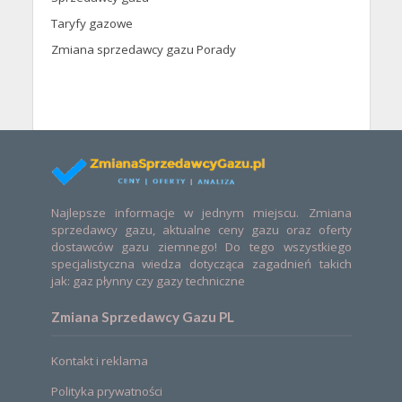
Taryfy gazowe
Zmiana sprzedawcy gazu Porady
Najlepsze informacje w jednym miejscu. Zmiana
sprzedawcy gazu, aktualne ceny gazu oraz oferty
dostawców gazu ziemnego! Do tego wszystkiego
specjalistyczna wiedza dotycząca zagadnień takich
jak: gaz płynny czy gazy techniczne
Zmiana Sprzedawcy Gazu PL
Kontakt i reklama
Polityka prywatności