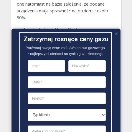
one natomiast na bazie założenia, że podane
urządzenia mają sprawność na poziomie około
90%.
Gazy techniczne Nowa Słupia
Zatrzymaj rosnące ceny gazu
Butle gazowe Nowa Słupia
Gaz płynny Nowa Słupia
Porównaj swoją cenę za 1 kWh paliwa gazowego

z najlepszymi ofertami na rynku gazu ziemnego
LPG Nowa Słupia
Dostawcy gazu Nowa Słupia
PORÓWNYWARKA OFERT GAZU