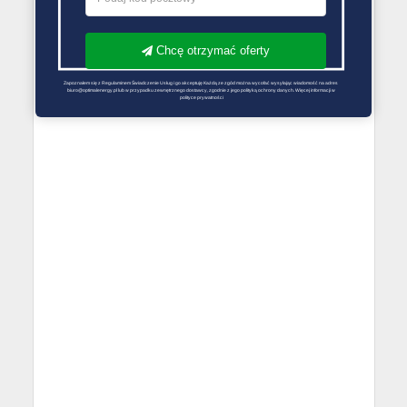
Chcę otrzymać oferty
Zapoznałem się z Regulaminem Świadczenie Usług i go akceptuję Każdą ze zgód można wycofać wysyłając wiadomość na adres 
biuro@optimalenergy.pl lub w przypadku zewnętrznego dostawcy, zgodnie z jego polityką ochrony danych. Więcej informacji w 
polityce prywatności