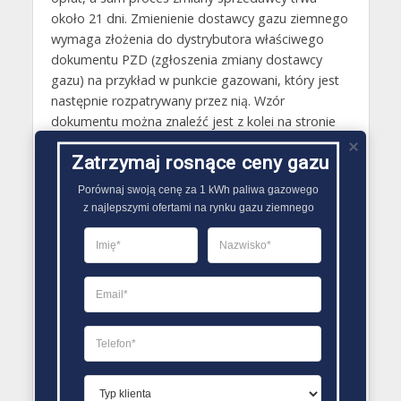
około 21 dni. Zmienienie dostawcy gazu ziemnego
wymaga złożenia do dystrybutora właściwego
dokumentu PZD (zgłoszenia zmiany dostawcy
gazu) na przykład w punkcie gazowani, który jest
następnie rozpatrywany przez nią. Wzór
dokumentu można znaleźć jest z kolei na stronie
Polskiej Spółki Gazownictwa.
Zatrzymaj rosnące ceny gazu
Gazy techniczne Nisko
Porównaj swoją cenę za 1 kWh paliwa gazowego

Butle gazowe Nisko
z najlepszymi ofertami na rynku gazu ziemnego
Gaz płynny Nisko
LPG Nisko
Dostawcy gazu Nisko
PORÓWNYWARKA OFERT GAZU