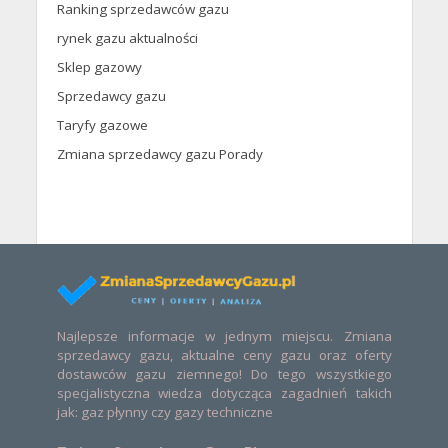
Ranking sprzedawców gazu
rynek gazu aktualności
Sklep gazowy
Sprzedawcy gazu
Taryfy gazowe
Zmiana sprzedawcy gazu Porady
Najlepsze informacje w jednym miejscu. Zmiana
sprzedawcy gazu, aktualne ceny gazu oraz oferty
dostawców gazu ziemnego! Do tego wszystkiego
specjalistyczna wiedza dotycząca zagadnień takich
jak: gaz płynny czy gazy techniczne