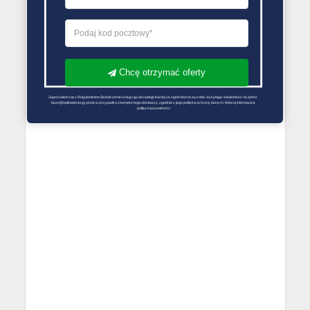
Chcę otrzymać oferty
Zapoznałem się z Regulaminem Świadczenie Usług i go akceptuję Każdą ze zgód można wycofać wysyłając wiadomość na adres 
biuro@optimalenergy.pl lub w przypadku zewnętrznego dostawcy, zgodnie z jego polityką ochrony danych. Więcej informacji w 
polityce prywatności