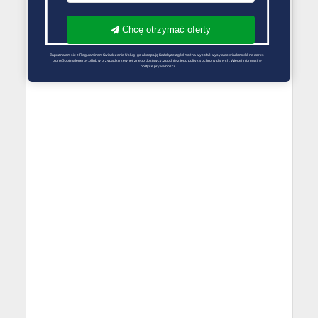
Chcę otrzymać oferty
Zapoznałem się z Regulaminem Świadczenie Usług i go akceptuję Każdą ze zgód można wycofać wysyłając wiadomość na adres 
biuro@optimalenergy.pl lub w przypadku zewnętrznego dostawcy, zgodnie z jego polityką ochrony danych. Więcej informacji w 
polityce prywatności