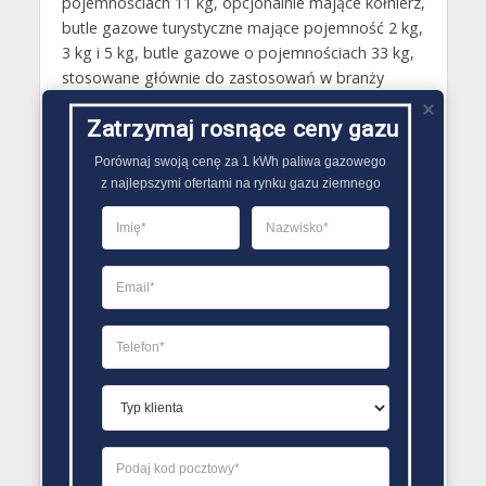
pojemnościach 11 kg, opcjonalnie mające kołnierz,
butle gazowe turystyczne mające pojemność 2 kg,
3 kg i 5 kg, butle gazowe o pojemnościach 33 kg,
stosowane głównie do zastosowań w branży
przemysłowej czasem ogrzewania budynków,
Zatrzymaj rosnące ceny gazu
butle gazowe 11 kg przeznaczone do wózków
widłowych napędzanych gazem. Jeśli chodzi
Porównaj swoją cenę za 1 kWh paliwa gazowego

natomiast o materiał, z którego produkowane są
z najlepszymi ofertami na rynku gazu ziemnego
butle gazowe, zazwyczaj jest to stal o
odpowiedniej grubości..
PORÓWNYWARKA OFERT GAZU