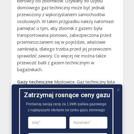
kierowcy od zbiorników. Używany do użytku
domowego gaz techniczny może być jednak
przewożony z wykorzystaniem samochodów
osobowych. W takim przypadku należy natomiast
pamiętać o tym, aby zbiornik z gazem: była
transportowana pionowo, zabezpieczona przed
przemieszczaniem się w pojeździe, właściwie
zamknięta, dlatego trzeba przed jej przewozem
sprawdzić zawory. Co więcej nie można także
przewozić butli z gazem technicznym w
bagażnikach.
Gazy techniczne
Mysłowice. Gaz techniczny lista
dostawców:
Zatrzymaj rosnące ceny gazu
E-
Godziny
Porównaj swoją cenę za 1 kWh paliwa gazowego

LP
Nazwa
Adres
Telefon
mail
otwarcia
z najlepszymi ofertami na rynku gazu ziemnego
Pon –
Drew-
Katowicka
32 222
Pt: 8.00
1
Mat-
58,