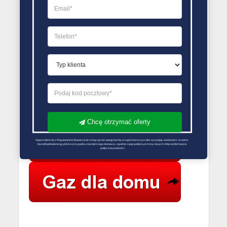
69 29
do
Bud
Mysłowice
16.00
Obrzeżna
Auto-
Północna
32 316
2
Eko-
7/24h
15,
00 67
Gaz
Mysłowice
PORÓWNYWARKA OFERT GAZU
Chcę otrzymać oferty
Zapoznałem się z Regulaminem Świadczenie Usług i go akceptuję Każdą ze zgód można wycofać wysyłając wiadomość na adres 
biuro@optimalenergy.pl lub w przypadku zewnętrznego dostawcy, zgodnie z jego polityką ochrony danych. Więcej informacji w 
polityce prywatności