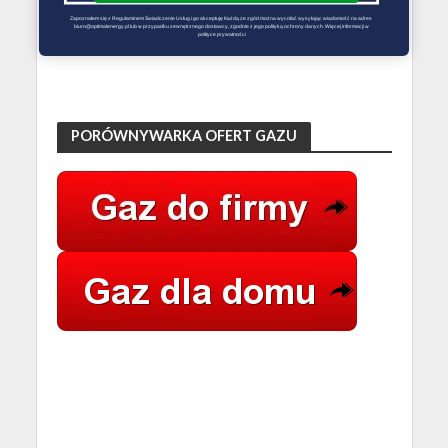
Zapoznałem się z Regulaminem Świadczenie Usług i go akceptuję Każdą ze zgód można wycofać wysyłając wiadomość na adres 
biuro@optimalenergy.pl lub w przypadku zewnętrznego dostawcy, zgodnie z jego polityką ochrony danych. Więcej informacji w 
polityce prywatności
PORÓWNYWARKA OFERT GAZU