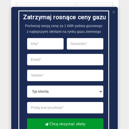
Kontakt PSG
Zatrzymaj rosnące ceny gazu
Mogielnica
Porównaj swoją cenę za 1 kWh paliwa gazowego

05-640 Mogielnica
z najlepszymi ofertami na rynku gazu ziemnego
ul. Stegny
tel. 48 663 51 42
faks 48 663 53 60
Chcę otrzymać oferty