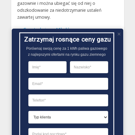
gazownie i można ubiegać się od niej o
odszkodowanie za niedotrzymanie ustaleń
zawartej umowy.
Gazy techniczne Mikołów
Zatrzymaj rosnące ceny gazu
Butle gazowe Mikołów
Gaz płynny Mikołów
Porównaj swoją cenę za 1 kWh paliwa gazowego

z najlepszymi ofertami na rynku gazu ziemnego
LPG Mikołów
Dostawcy gazu Mikołów
PORÓWNYWARKA OFERT GAZU