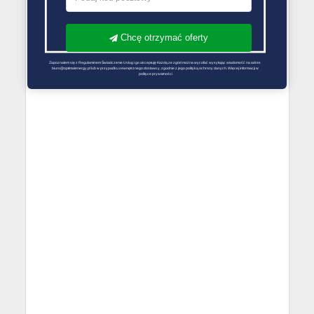
Chcę otrzymać oferty
Zapoznałem się z Regulaminem Świadczenie Usług i go akceptuję Każdą ze zgód można wycofać wysyłając wiadomość na adres 
biuro@optimalenergy.pl lub w przypadku zewnętrznego dostawcy, zgodnie z jego polityką ochrony danych. Więcej informacji w 
polityce prywatności