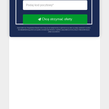
Chcę otrzymać oferty
Zapoznałem się z Regulaminem Świadczenie Usług i go akceptuję Każdą ze zgód można wycofać wysyłając wiadomość na adres 
biuro@optimalenergy.pl lub w przypadku zewnętrznego dostawcy, zgodnie z jego polityką ochrony danych. Więcej informacji w 
polityce prywatności