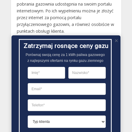
pobrania gazownia udostępnia na swoim portalu
internetowym. Po ich wypełnieniu można je złożyć
przez internet za pomocą portalu
przyłączeniowego gazowni, a również osobiście w
punktach obsługi klienta.
Gazy techniczne Międzybórz
Zatrzymaj rosnące ceny gazu
Butle gazowe Międzybórz
Porównaj swoją cenę za 1 kWh paliwa gazowego

z najlepszymi ofertami na rynku gazu ziemnego
Gaz płynny Międzybórz
LPG Międzybórz
Dostawcy gazu Międzybórz
PORÓWNYWARKA OFERT GAZU