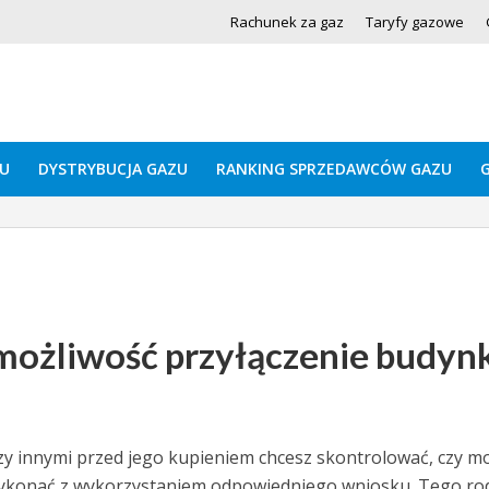
Rachunek za gaz
Taryfy gazowe
U
DYSTRYBUCJA GAZU
RANKING SPRZEDAWCÓW GAZU
 możliwość przyłączenie budyn
ędzy innymi przed jego kupieniem chcesz skontrolować, czy m
 wykonać z wykorzystaniem odpowiedniego wniosku. Tego ro