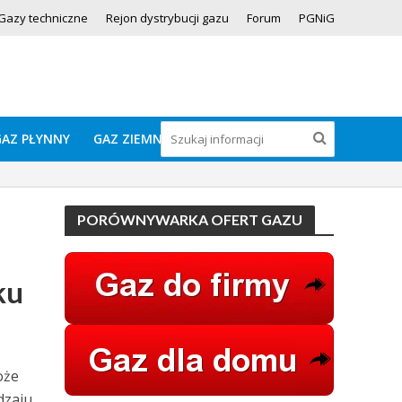
Gazy techniczne
Rejon dystrybucji gazu
Forum
PGNiG
GAZ PŁYNNY
GAZ ZIEMNY
PORÓWNYWARKA OFERT GAZU
ku
oże
dzaju