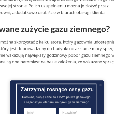
ojej stronie. Po ich uzupełnieniu można je złożyć przez
owni, a dodatkowo osobiście w biurach obsługi klienta.
owane zużycie gazu ziemnego?
, można skorzystać z kalkulatora, który gazownia udostępni
, który jest doprowadzony do budynku oraz sumę mocy sprz
nie wskazują największy godzinowy pobór gazu ziemnego 
ne są one natomiast na bazie założenia, że wskazane sprzę
Zatrzymaj rosnące ceny gazu
Porównaj swoją cenę za 1 kWh paliwa gazowego

z najlepszymi ofertami na rynku gazu ziemnego