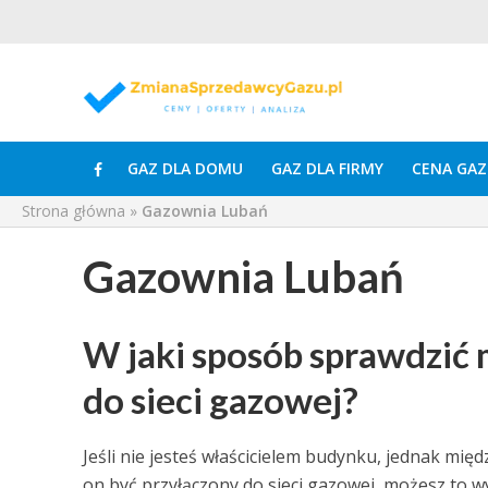
GAZ DLA DOMU
GAZ DLA FIRMY
CENA GAZ
Strona główna
»
Gazownia Lubań
Gazownia Lubań
W jaki sposób sprawdzić
do sieci gazowej?
Jeśli nie jesteś właścicielem budynku, jednak mi
on być przyłączony do sieci gazowej, możesz to