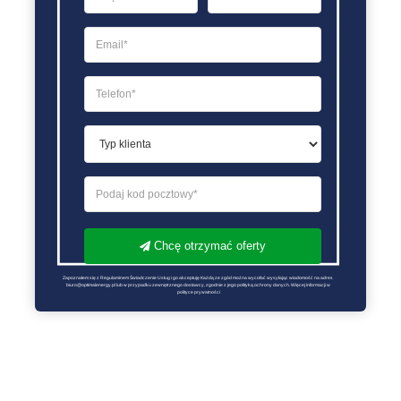
Chcę otrzymać oferty
Zapoznałem się z Regulaminem Świadczenie Usług i go akceptuję Każdą ze zgód można wycofać wysyłając wiadomość na adres 
biuro@optimalenergy.pl lub w przypadku zewnętrznego dostawcy, zgodnie z jego polityką ochrony danych. Więcej informacji w 
polityce prywatności