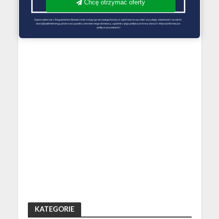
Chcę otrzymać oferty
Zapoznałem się z Regulaminem Świadczenie Usług i go akceptuję Każdą ze zgód można wycofać wysyłając wiadomość na adres 
biuro@optimalenergy.pl lub w przypadku zewnętrznego dostawcy, zgodnie z jego polityką ochrony danych. Więcej informacji w 
polityce prywatności
KATEGORIE