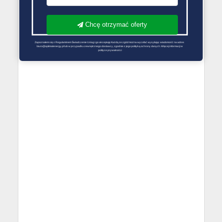
Chcę otrzymać oferty
Zapoznałem się z Regulaminem Świadczenie Usług i go akceptuję Każdą ze zgód można wycofać wysyłając wiadomość na adres 
biuro@optimalenergy.pl lub w przypadku zewnętrznego dostawcy, zgodnie z jego polityką ochrony danych. Więcej informacji w 
polityce prywatności