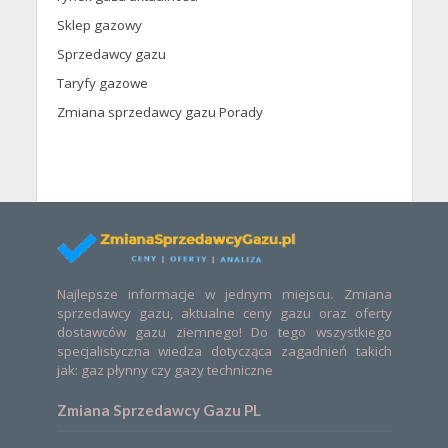
Sklep gazowy
Sprzedawcy gazu
Taryfy gazowe
Zmiana sprzedawcy gazu Porady
Najlepsze informacje w jednym miejscu. Zmiana
sprzedawcy gazu, aktualne ceny gazu oraz oferty
dostawców gazu ziemnego! Do tego wszystkiego
specjalistyczna wiedza dotycząca zagadnień takich
jak: gaz płynny czy gazy techniczne
Zmiana Sprzedawcy Gazu PL