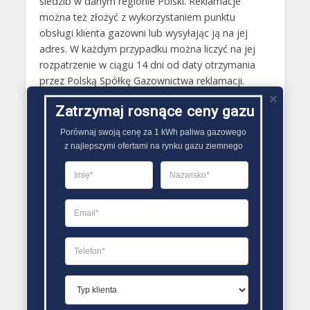
siedzib w danym regionie Polski. Reklamacje
można też złożyć z wykorzystaniem punktu
obsługi klienta gazowni lub wysyłając ją na jej
adres. W każdym przypadku można liczyć na jej
rozpatrzenie w ciągu 14 dni od daty otrzymania
przez Polską Spółkę Gazownictwa reklamacji.
Gazy techniczne Łasin
Zatrzymaj rosnące ceny gazu
Butle gazowe Łasin
Porównaj swoją cenę za 1 kWh paliwa gazowego

z najlepszymi ofertami na rynku gazu ziemnego
Gaz płynny Łasin
LPG Łasin
Dostawcy gazu Łasin
PORÓWNYWARKA OFERT GAZU