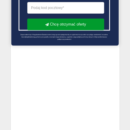
Chcę otrzymać oferty
Zapoznałem się z Regulaminem Świadczenie Usług i go akceptuję Każdą ze zgód można wycofać wysyłając wiadomość na adres 
biuro@optimalenergy.pl lub w przypadku zewnętrznego dostawcy, zgodnie z jego polityką ochrony danych. Więcej informacji w 
polityce prywatności