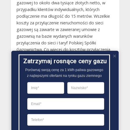
gazowej to około dwa tysiące złotych netto, w
przypadku klientów indywidualnych, których
podłączenie ma długość do 15 metrów. Wszelkie
koszty za przyłączenie nieruchomości do sieci
gazowej są zawarte w zawieranej umowie z
gazownią na bazie wydanych warunków
przyłączenia do sieci i taryf Polskiej Spółki
Gazownictwa. Co więcej do kosztów przyłączenia
sieci gazowej do domu trzeba również doliczyć
Zatrzymaj rosnące ceny gazu
koszt wewnętrznej instalacji gazowej.
Porównaj swoją cenę za 1 kWh paliwa gazowego

Gazy techniczne Krzanowice
z najlepszymi ofertami na rynku gazu ziemnego
Butle gazowe Krzanowice
Gaz płynny Krzanowice
LPG Krzanowice
Dostawcy gazu Krzanowice
PORÓWNYWARKA OFERT GAZU