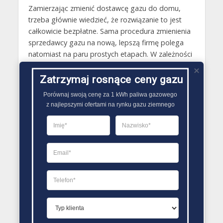
Zamierzając zmienić dostawcę gazu do domu,
trzeba głównie wiedzieć, że rozwiązanie to jest
całkowicie bezpłatne. Sama procedura zmienienia
sprzedawcy gazu na nową, lepszą firmę polega
natomiast na paru prostych etapach. W zależności
od wybranego sposobu może być ona
przeprowadzona osobiście lub z wykorzystaniem
Zatrzymaj rosnące ceny gazu
udzielonego nowemu sprzedawcy
Porównaj swoją cenę za 1 kWh paliwa gazowego

pełnomocnictwa. Najwięcej czasu w przypadku
z najlepszymi ofertami na rynku gazu ziemnego
zmiany sprzedawcy gazu ziemnego zajmuje w
związku z tym znalezienie właściwej oferty, w
której nie tylko cena gazu ziemnego, ale i inne
warunki będą jak najbardziej atrakcyjne..
PORÓWNYWARKA OFERT GAZU