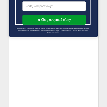
Chcę otrzymać oferty
Zapoznałem się z Regulaminem Świadczenie Usług i go akceptuję Każdą ze zgód można wycofać wysyłając wiadomość na adres 
biuro@optimalenergy.pl lub w przypadku zewnętrznego dostawcy, zgodnie z jego polityką ochrony danych. Więcej informacji w 
polityce prywatności