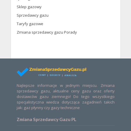
Sklep gazowy
Sprzedawcy gazu
Taryfy gazowe
Zmiana sprzedawcy gazu Porady
Najlepsze informacje w jednym miejscu. Zmiana
sprzedawcy gazu, aktualne ceny gazu oraz oferty
dostawców gazu ziemnego! Do tego wszystkiego
specjalistyczna wiedza dotycząca zagadnień takich
jak: gaz płynny czy gazy techniczne
Zmiana Sprzedawcy Gazu PL