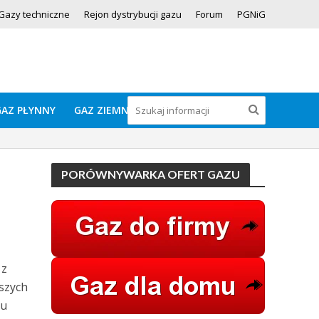
Gazy techniczne
Rejon dystrybucji gazu
Forum
PGNiG
GAZ PŁYNNY
GAZ ZIEMNY
PORÓWNYWARKA OFERT GAZU
 z
szych
tu