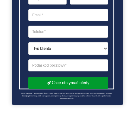
Chcę otrzymać oferty
Zapoznałem się z Regulaminem Świadczenie Usług i go akceptuję Każdą ze zgód można wycofać wysyłając wiadomość na adres 
biuro@optimalenergy.pl lub w przypadku zewnętrznego dostawcy, zgodnie z jego polityką ochrony danych. Więcej informacji w 
polityce prywatności