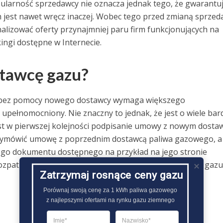
pularność sprzedawcy nie oznacza jednak tego, że gwarantu
h jest nawet wręcz inaczej. Wobec tego przed zmianą sprzed
lizować oferty przynajmniej paru firm funkcjonujących na
ingi dostępne w Internecie.
stawcę gazu?
bez pomocy nowego dostawcy wymaga większego
upełnomocniony. Nie znaczny to jednak, że jest o wiele bard
t w pierwszej kolejności podpisanie umowy z nowym dosta
wymówić umowę z poprzednim dostawcą paliwa gazowego, a
go dokumentu dostępnego na przykład na jego stronie
 rozpatrzenie druku dotyczącego zmienienia sprzedawcy gazu
Zatrzymaj rosnące ceny gazu
Porównaj swoją cenę za 1 kWh paliwa gazowego

z najlepszymi ofertami na rynku gazu ziemnego