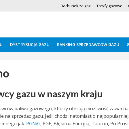
Rachunek za gaz
Taryfy gazowe
U
DYSTRYBUCJA GAZU
RANKING SPRZEDAWCÓW GAZU
no
wcy gazu w naszym kraju
awców paliwa gazowego, którzy oferują możliwość zawarcia
 na sprzedaż gazu. Jeśli chodzi natomiast o najpopularniej
iemnego jak:
PGNiG
, PGE, Błękitna Energia, Tauron, Po Pros