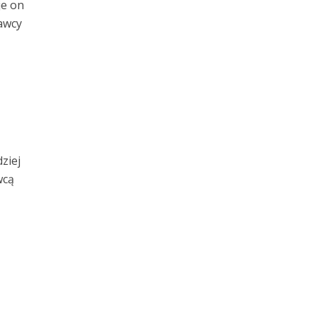
je on
awcy
ziej
wcą