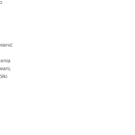
o
mienić
żenia
wani,
ółki