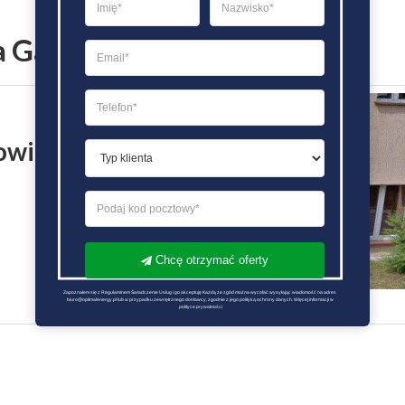
a Gazownictwa Krapkowice
owice
Chcę otrzymać oferty
Zapoznałem się z Regulaminem Świadczenie Usług i go akceptuję Każdą ze zgód można wycofać wysyłając wiadomość na adres 
biuro@optimalenergy.pl lub w przypadku zewnętrznego dostawcy, zgodnie z jego polityką ochrony danych. Więcej informacji w 
polityce prywatności