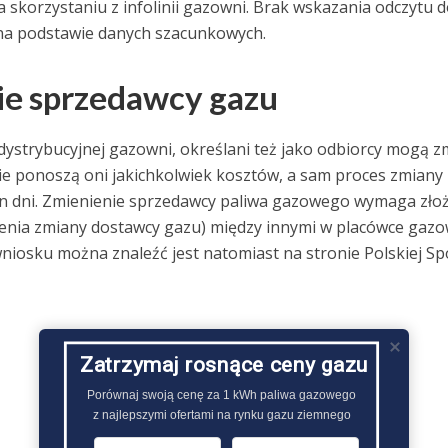
 skorzystaniu z infolinii gazowni. Brak wskazania odczytu d
 na podstawie danych szacunkowych.
ie sprzedawcy gazu
dystrybucyjnej gazowni, określani też jako odbiorcy mogą z
e ponoszą oni jakichkolwiek kosztów, a sam proces zmiany
en dni. Zmienienie sprzedawcy paliwa gazowego wymaga zło
enia zmiany dostawcy gazu) między innymi w placówce gazo
wniosku można znaleźć jest natomiast na stronie Polskiej Sp
Zatrzymaj rosnące ceny gazu
Porównaj swoją cenę za 1 kWh paliwa gazowego

z najlepszymi ofertami na rynku gazu ziemnego