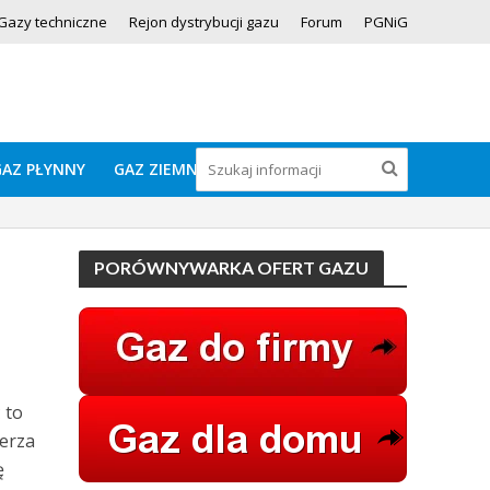
Gazy techniczne
Rejon dystrybucji gazu
Forum
PGNiG
GAZ PŁYNNY
GAZ ZIEMNY
PORÓWNYWARKA OFERT GAZU
 to
erza
ę